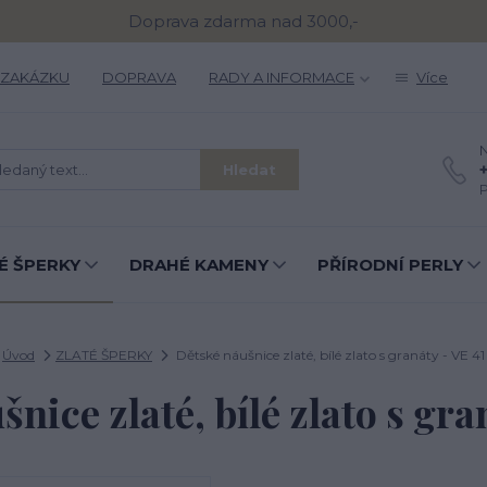
Doprava zdarma nad 3000,-
 ZAKÁZKU
DOPRAVA
RADY A INFORMACE
Více
N
Hledat
P
É ŠPERKY
DRAHÉ KAMENY
PŘÍRODNÍ PERLY
Úvod
ZLATÉ ŠPERKY
Dětské náušnice zlaté, bílé zlato s granáty - VE 41
nice zlaté, bílé zlato s gra