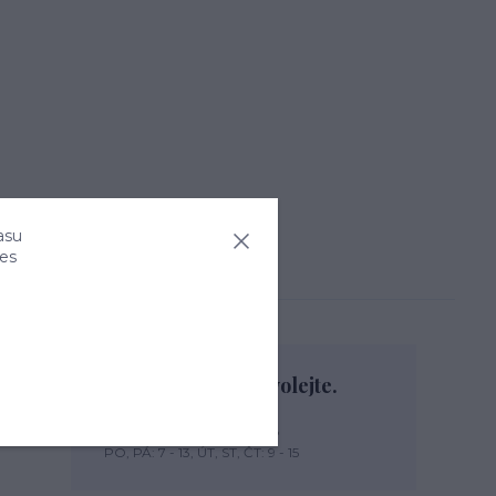
asu
ies
Nevíte si rady? Zavolejte.
+420 774 444 475
PO, PÁ: 7 - 13, ÚT, ST, ČT: 9 - 15