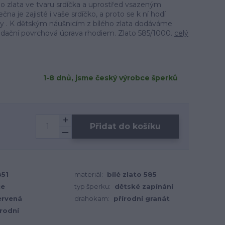
ho zlata ve tvaru srdíčka a uprostřed vsazeným
na je zajisté i vaše srdíčko, a proto se k ní hodí
ky . K dětským náušnicím z bílého zlata dodáváme
idační povrchová úprava rhodiem. Zlato 585/1000.
celý
1-8 dnů, jsme český výrobce šperků
Přidat do košíku
851
materiál:
bílé zlato 585
ce
typ šperku:
dětské zapínání
ervená
drahokam:
přírodní granát
írodní