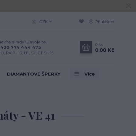
CZK
Přihlášení
evíte si rady? Zavolejte.
0
ks
+420 774 444 475
0,00 Kč
O, PÁ: 7 - 13, ÚT, ST, ČT: 9 - 15
DIAMANTOVÉ ŠPERKY
Více
náty - VE 41