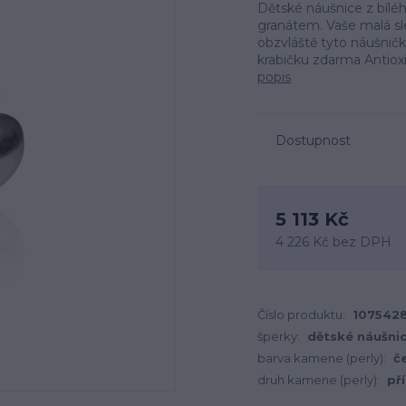
Dětské náušnice z bílé
granátem. Vaše malá sleč
obzvláště tyto náušnič
krabičku zdarma Antiox
popis
Dostupnost
5 113 Kč
4 226 Kč
bez DPH
Číslo produktu:
107542
šperky:
dětské náušni
barva kamene (perly):
č
druh kamene (perly):
př