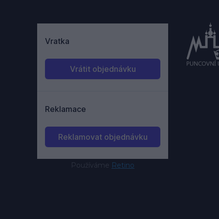
Používáme
Retino