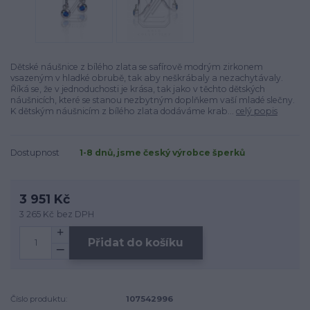
Dětské náušnice z bílého zlata se safírově modrým zirkonem
vsazeným v hladké obrubě, tak aby neškrábaly a nezachytávaly.
Říká se, že v jednoduchosti je krása, tak jako v těchto dětských
náušnicích, které se stanou nezbytným doplňkem vaší mladé slečny.
K dětským náušnicím z bílého zlata dodáváme krab...
celý popis
Dostupnost
1-8 dnů, jsme český výrobce šperků
3 951 Kč
3 265 Kč
bez DPH
Přidat do košíku
Číslo produktu:
107542996