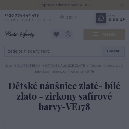
Doprava zdarma nad 3000,-
+420 774 444 475
0
ks
CZK
0,00 Kč
PO, PÁ: 7 - 13, ÚT, ST, ČT: 9 - 15
Menu
Hledat
Úvod
ZLATÉ ŠPERKY
DĚTSKÉ NÁUŠNICE ZLATÉ
Dětské náušnice zlaté-
bílé zlato - zirkony safírové barvy-VE178
Dětské náušnice zlaté- bílé
zlato - zirkony safírové
barvy-VE178