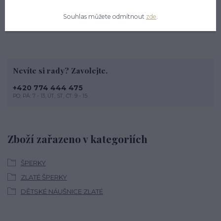
Souhlas můžete odmítnout
zde
.
Nevíte si rady? Zavolejte.
+420 774 444 475
PO, PÁ: 7 - 13, ÚT, ST, ČT: 9 - 15
Zboží zařazeno v kategoriích
ŠPERKY
ZLATÉ ŠPERKY
DĚTSKÉ NÁUŠNICE ZLATÉ