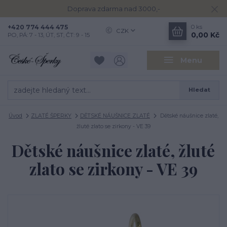
Doprava zdarma nad 3000,-
+420 774 444 475
0
ks
CZK
0,00 Kč
PO, PÁ: 7 - 13, ÚT, ST, ČT: 9 - 15
Menu
Hledat
Úvod
ZLATÉ ŠPERKY
DĚTSKÉ NÁUŠNICE ZLATÉ
Dětské náušnice zlaté,
žluté zlato se zirkony - VE 39
Dětské náušnice zlaté, žluté
zlato se zirkony - VE 39