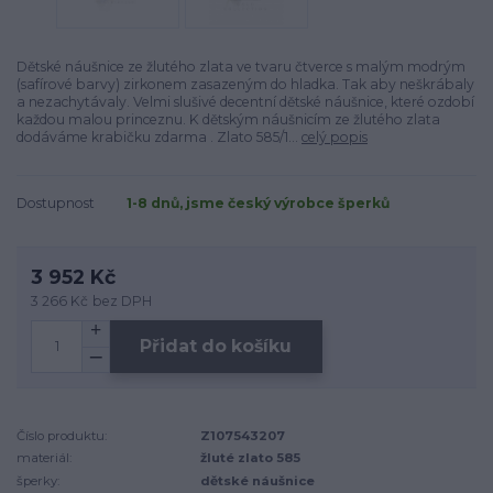
Dětské náušnice ze žlutého zlata ve tvaru čtverce s malým modrým
(safírové barvy) zirkonem zasazeným do hladka. Tak aby neškrábaly
a nezachytávaly. Velmi slušivé decentní dětské náušnice, které ozdobí
každou malou princeznu. K dětským náušnicím ze žlutého zlata
dodáváme krabičku zdarma . Zlato 585/1...
celý popis
Dostupnost
1-8 dnů, jsme český výrobce šperků
3 952 Kč
3 266 Kč
bez DPH
Přidat do košíku
Číslo produktu:
Z107543207
materiál:
žluté zlato 585
šperky:
dětské náušnice