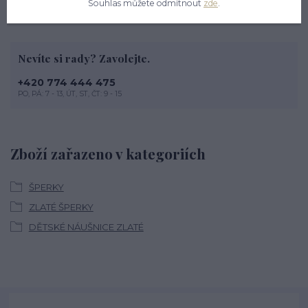
Souhlas můžete odmítnout
zde
.
Nevíte si rady? Zavolejte.
+420 774 444 475
PO, PÁ: 7 - 13, ÚT, ST, ČT: 9 - 15
Zboží zařazeno v kategoriích
ŠPERKY
ZLATÉ ŠPERKY
DĚTSKÉ NÁUŠNICE ZLATÉ