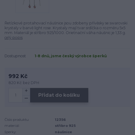
Řetízkové protahovací náušnice jsou zdobeny přívěsky se swarovski
krystaly v barvě light rose. Krystaly mají tvar srdíčka o rozměru 5x5
mm. Materiál je stříbro 925/1000. Orietnační váha náušnic je 1,33 g.
celý popis
Dostupnost
1-8 dnů, jsme český výrobce šperků
992 Kč
820 Kč
bez DPH
Přidat do košíku
Číslo produktu:
12356
materiál:
stříbro 925
šperky:
náušnice