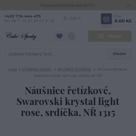
Doprava zdarma nad 3000,-
+420 774 444 475
0
ks
CZK
0,00 Kč
PO, PÁ: 7 - 13, ÚT, ST, ČT: 9 - 15
Menu
Hledat
Úvod
STŘÍBRNÉ ŠPERKY
NÁUŠNICE STŘÍBRNÉ
Náušnice řetízkové,
Swarovski krystal light rose, srdíčka, NŘ 1315
Náušnice řetízkové,
Swarovski krystal light
rose, srdíčka, NŘ 1315