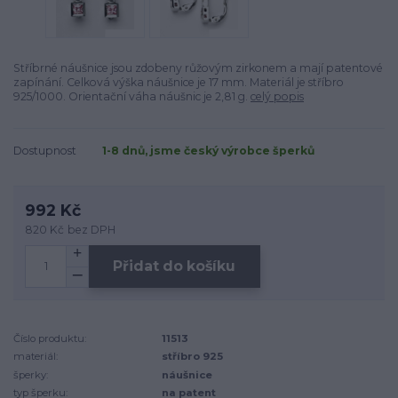
Stříbrné náušnice jsou zdobeny růžovým zirkonem a mají patentové
zapínání. Celková výška náušnice je 17 mm. Materiál je stříbro
925/1000. Orientační váha náušnic je 2,81 g.
celý popis
Dostupnost
1-8 dnů, jsme český výrobce šperků
992 Kč
820 Kč
bez DPH
Přidat do košíku
Číslo produktu:
11513
materiál:
stříbro 925
šperky:
náušnice
typ šperku:
na patent