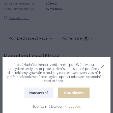
barva kamene (perly):
růžová
druh kamene (perly):
syntetický
Do oblíbených
Kompletní specifikace
Komentáře
0
Kompletní specifikace
Pro základní funkčnost, zpříjemnění používání webu,
Stříbrné náušnice jsou zdobeny růžovým zirkonem a mají
analytické účely a v případě udělení souhlasu také pro účely
patentové zapínání. Celková výška náušnice je 17 mm.
cílení reklamy využíváme soubory cookies. Nastavení vlastních
preferencí cookies můžete kdykoli upravit odkazem ve spodní
Materiál je stříbro 925/1000. Orientační váha náušnic je 2,81
části stránek.
g.
Souhlasím
Nastavení
Souhlas můžete odmítnout
zde
.