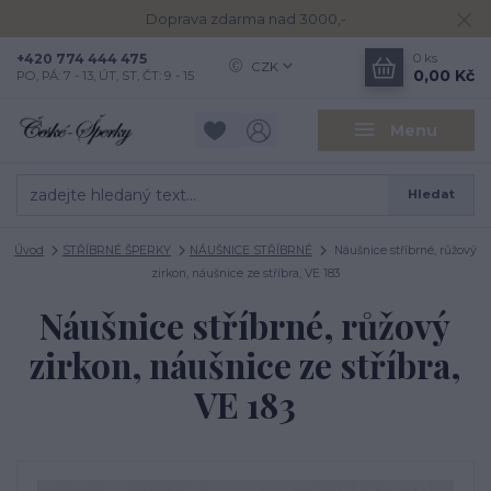
Doprava zdarma nad 3000,-
+420 774 444 475
0
ks
CZK
0,00 Kč
PO, PÁ: 7 - 13, ÚT, ST, ČT: 9 - 15
Menu
Hledat
Úvod
STŘÍBRNÉ ŠPERKY
NÁUŠNICE STŘÍBRNÉ
Náušnice stříbrné, růžový
zirkon, náušnice ze stříbra, VE 183
Náušnice stříbrné, růžový
zirkon, náušnice ze stříbra,
VE 183