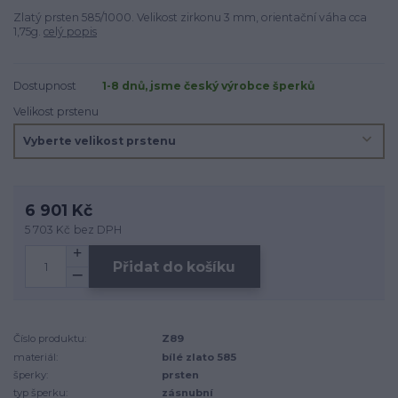
Zlatý prsten 585/1000. Velikost zirkonu 3 mm, orientační váha cca
1,75g.
celý popis
Dostupnost
1-8 dnů, jsme český výrobce šperků
Velikost prstenu
6 901 Kč
5 703 Kč
bez DPH
Přidat do košíku
Číslo produktu:
Z89
materiál:
bílé zlato 585
šperky:
prsten
typ šperku:
zásnubní