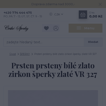
Doprava zdarma nad 3000,-
+420 774 444 475
0
ks
CZK
0,00 Kč
PO, PÁ: 7 - 13, ÚT, ST, ČT: 9 - 15
Menu
Hledat
Úvod
ŠPERKY
Prsten prsteny bílé zlato zirkon šperky zlaté VR 327
Prsten prsteny bílé zlato
zirkon šperky zlaté VR 327