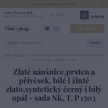
Doprava zdarma nad 3000,-
+420 774 444 475
0
ks
CZK
0,00 Kč
PO, PÁ: 7 - 13, ÚT, ST, ČT: 9 - 15
Menu
Hledat
Úvod
ŠPERKY
Zlaté náušnice,prsten a přívěsek, bílé i žluté zlato,syntetický
černý i bílý opál - sada NK, T, P 1503
Zlaté náušnice,prsten a
přívěsek, bílé i žluté
zlato,syntetický černý i bílý
opál - sada NK, T, P 1503