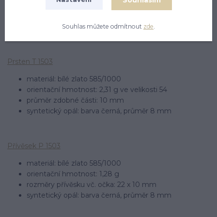
průměr zdobné části: 10 mm
celková výška náušnice: 16 mm
syntetický opál: barva černá, průměr 8 mm
Souhlas můžete odmítnout
zde
.
Prsten T 1503
materiál: bílé zlato 585/1000
orientační hmotnost: 2,31 g ve velikosti 54
průměr zdobné části: 10 mm
syntetický opál: barva černá, průměr 8 mm
Přívěsek P 1503
materiál: bílé zlato 585/1000
orientační hmotnost: 1,28 g
rozměry přívěsku vč. očka: 22 x 10 mm
syntetický opál: barva černá, průměr 8 mm