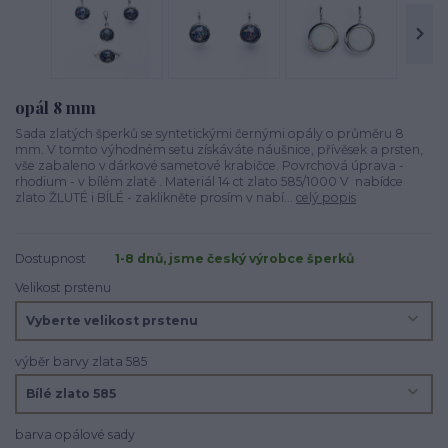
opál 8 mm
Sada zlatých šperků se syntetickými černými opály o průměru 8
mm. V tomto výhodném setu získáváte náušnice, přívěsek a prsten,
vše zabaleno v dárkové sametové krabičce. Povrchová úprava -
rhodium - v bílém zlatě . Materiál 14 ct zlato 585/1000 V nabídce
zlato ŽLUTÉ i BÍLÉ - zaklikněte prosím v nabí...
celý popis
Dostupnost
1-8 dnů, jsme český výrobce šperků
Velikost prstenu
výběr barvy zlata 585
barva opálové sady