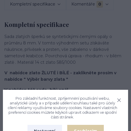
Kompletní specifikace
Komentáře
0
Kompletní specifikace
Sada zlatých šperků se syntetickými černými opály o
průměru 8 mm. V tomto výhodném setu získáváte
náušnice, přívěsek a prsten, vše zabaleno v dárkové
sametové krabičce. Povrchová úprava - rhodium - v bílém
zlatě . Materiál 14 ct zlato 585/1000
V nabídce zlato ŽLUTÉ i BÍLÉ - zaklikněte prosím v
nabídce " Výběr barvy zlata "
V nabídce též sada- bílý opál
Pro základní funkčnost, zpříjemnění používání webu,
analytické účely a v případě udělení souhlasu také pro účely
cílení reklamy využíváme soubory cookies. Nastavení vlastních
Náušnice NK 1503
preferencí cookies můžete kdykoli upravit odkazem ve spodní
části stránek.
materiál: bílé zlato 585/1000
orientační hmotnost: 2,96 g
Souhlasím
Nastavení