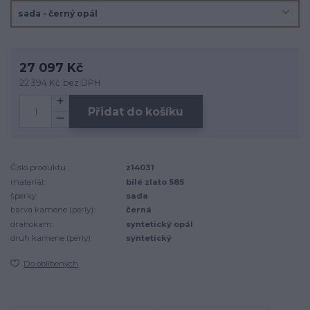
27 097 Kč
22 394 Kč
bez DPH
Přidat do košíku
Číslo produktu:
z14031
materiál:
bílé zlato 585
šperky:
sada
barva kamene (perly):
černá
drahokam:
syntetický opál
druh kamene (perly):
syntetický
Do oblíbených