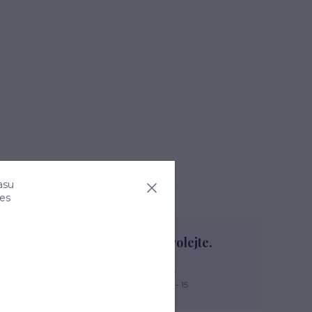
asu
ies
Nevíte si rady? Zavolejte.
+420 774 444 475
PO, PÁ: 7 - 13, ÚT, ST, ČT: 9 - 15