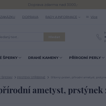
Doprava zdarma nad 3000,-
 ZAKÁZKU
DOPRAVA
RADY A INFORMACE
Více
N
Hledat
P
É ŠPERKY
DRAHÉ KAMENY
PŘÍRODNÍ PERLY
É ŠPERKY
PRSTENY STŘÍBRNÉ
Sříbrný prsten, přírodní ametyst, prstýnek
přírodní ametyst, prstýnek z