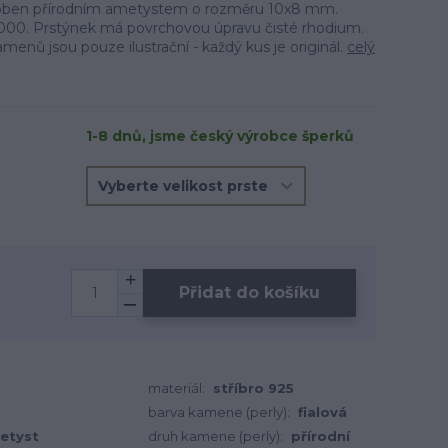
zdoben přírodním ametystem o rozměru 10x8 mm.
5/1000. Prstýnek má povrchovou úpravu čisté rhodium.
menů jsou pouze ilustrační - každý kus je originál.
celý
1-8 dnů, jsme český výrobce šperků
Přidat do košíku
materiál:
stříbro 925
barva kamene (perly):
fialová
etyst
druh kamene (perly):
přírodní