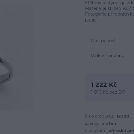
Stříbrný prstýnek je 
Materiál je stříbro 92
Fotografie přírodních ka
popis
Dostupnost
Velikost prstenu
1 222 Kč
1 010 Kč
bez DPH
Číslo produktu:
12328
šperky:
prsten
drahokam:
přírodní am