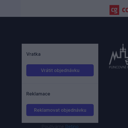
Používáme
Retino