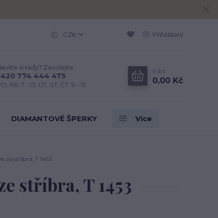
CZK
Přihlášení
evíte si rady? Zavolejte.
0
ks
+420 774 444 475
0,00 Kč
O, PÁ: 7 - 13, ÚT, ST, ČT: 9 - 15
DIAMANTOVÉ ŠPERKY
Více
 ze stříbra, T 1453
e stříbra, T 1453