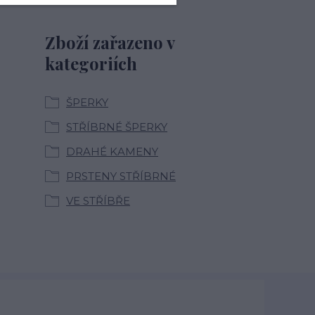
Zboží zařazeno v
kategoriích
ŠPERKY
STŘÍBRNÉ ŠPERKY
DRAHÉ KAMENY
PRSTENY STŘÍBRNÉ
VE STŘÍBŘE