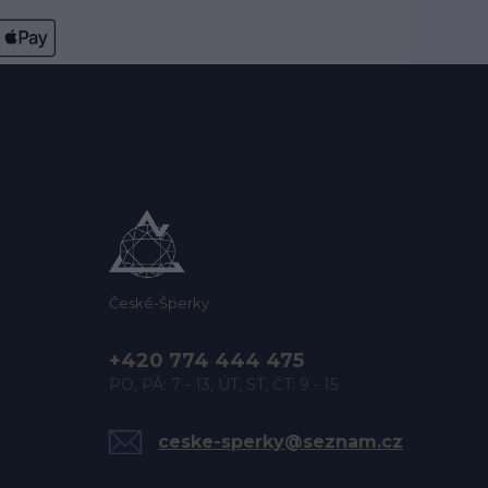
České-Šperky
+420 774 444 475
PO, PÁ: 7 - 13, ÚT, ST, ČT: 9 - 15
ceske-sperky@seznam.cz