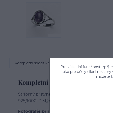
Kompletní specifikace
Komentáře
0
Pro základní funkčnost, zpříje
také pro účely cílení reklamy
můžete kd
Kompletní specifikace
Stříbrný prstýnek je zdoben přírodním ametyst
925/1000. Prstýnek má povrchovou úpravu čis
Fotografie přírodních kamenů jsou pouze ilu