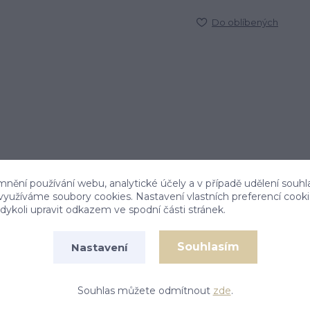
Do oblíbených
mnění používání webu, analytické účely a v případě udělení souhl
 využíváme soubory cookies. Nastavení vlastních preferencí cook
ykoli upravit odkazem ve spodní části stránek.
Souhlasím
Nastavení
em o rozměru 10x8 mm. Materiál je stříbro
té rhodium.
Souhlas můžete odmítnout
zde
.
strační - každý kus je originál.