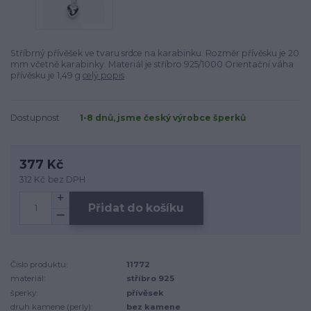
Stříbrný přívěšek ve tvaru srdce na karabinku. Rozměr přívěsku je 20
mm včetně karabinky. Materiál je stříbro 925/1000 Orientační váha
přívěsku je 1,49 g
celý popis
Dostupnost
1-8 dnů, jsme český výrobce šperků
377 Kč
312 Kč
bez DPH
Přidat do košíku
Číslo produktu:
11772
materiál:
stříbro 925
šperky:
přívěsek
druh kamene (perly):
bez kamene