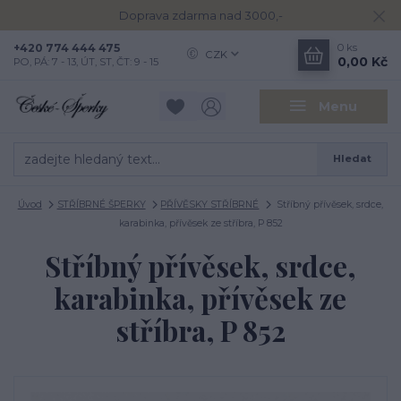
Doprava zdarma nad 3000,-
+420 774 444 475
0
ks
CZK
0,00 Kč
PO, PÁ: 7 - 13, ÚT, ST, ČT: 9 - 15
Menu
Hledat
Úvod
STŘÍBRNÉ ŠPERKY
PŘÍVĚSKY STŘÍBRNÉ
Stříbný přívěsek, srdce,
karabinka, přívěsek ze stříbra, P 852
Stříbný přívěsek, srdce,
karabinka, přívěsek ze
stříbra, P 852