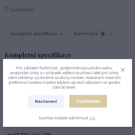
Do oblíbených
Kompletní specifikace
Komentáře
0
Kompletní specifikace
Stříbrný přívěšek ve tvaru srdce na karabinku. Rozměr
Pro základní funkčnost, zpříjemnění používání webu,
analytické účely a v případě udělení souhlasu také pro účely
přívěsku je 20 mm včetně karabinky. Materiál je stříbro
cílení reklamy využíváme soubory cookies. Nastavení vlastních
925/1000 Orientační váha přívěsku je 1,49 g
preferencí cookies můžete kdykoli upravit odkazem ve spodní
části stránek.
Souhlasím
Nastavení
Souhlas můžete odmítnout
zde
.
Nevíte si rady? Zavolejte.
+420 774 444 475