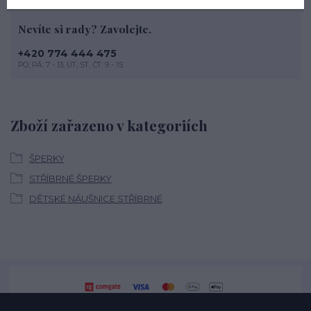
Nevíte si rady? Zavolejte.
+420 774 444 475
PO, PÁ: 7 - 13, ÚT, ST, ČT: 9 - 15
Zboží zařazeno v kategoriích
ŠPERKY
STŘÍBRNÉ ŠPERKY
DĚTSKÉ NÁUŠNICE STŘÍBRNÉ