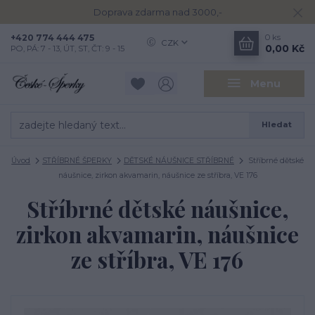
Doprava zdarma nad 3000,-
+420 774 444 475
0
ks
CZK
0,00 Kč
PO, PÁ: 7 - 13, ÚT, ST, ČT: 9 - 15
Menu
Hledat
Úvod
STŘÍBRNÉ ŠPERKY
DĚTSKÉ NÁUŠNICE STŘÍBRNÉ
Stříbrné dětské
náušnice, zirkon akvamarin, náušnice ze stříbra, VE 176
Stříbrné dětské náušnice,
zirkon akvamarin, náušnice
ze stříbra, VE 176