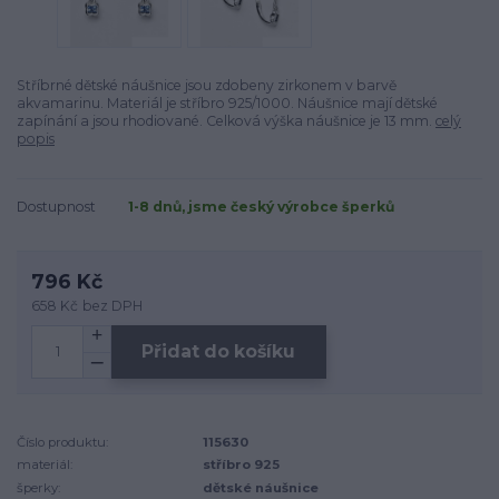
Stříbrné dětské náušnice jsou zdobeny zirkonem v barvě
akvamarinu. Materiál je stříbro 925/1000. Náušnice mají dětské
zapínání a jsou rhodiované. Celková výška náušnice je 13 mm.
celý
popis
Dostupnost
1-8 dnů, jsme český výrobce šperků
796 Kč
658 Kč
bez DPH
Přidat do košíku
Číslo produktu:
115630
materiál:
stříbro 925
šperky:
dětské náušnice