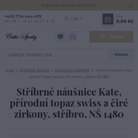
Doprava zdarma nad 3000,-
+420 774 444 475
0
ks
CZK
0,00 Kč
PO, PÁ: 7 - 13, ÚT, ST, ČT: 9 - 15
Menu
Hledat
Úvod
STŘÍBRNÉ ŠPERKY
NÁUŠNICE STŘÍBRNÉ
Stříbrné náušnice Kate,
přírodní topaz swiss a čiré zirkony, stříbro, NŠ 1480
Stříbrné náušnice Kate,
přírodní topaz swiss a čiré
zirkony, stříbro, NŠ 1480