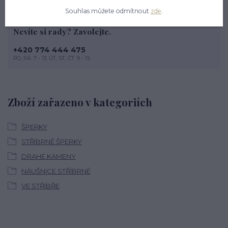
Souhlas můžete odmítnout
zde
.
Nevíte si rady? Zavolejte.
+420 774 444 475
PO, PÁ: 7 - 13, ÚT, ST, ČT: 9 - 15
Zboží zařazeno v kategoriích
ŠPERKY
STŘÍBRNÉ ŠPERKY
DRAHÉ KAMENY
NÁUŠNICE STŘÍBRNÉ
VE STŘÍBŘE