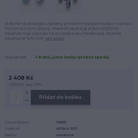
Stříbrné náušnice jsou zdobeny přírodním topazem swiss o rozměru
7x5 mm a čirými zirkony. Materiál náušnic je stříbro 925/1000.
Náušnice mají zapínání na šroubek a jsou rhodiované. Rozměr
náušnice je 11x10 mm.
celý popis
Dostupnost
1-8 dnů, jsme český výrobce šperků
2 408 Kč
1 990 Kč
bez DPH
Přidat do košíku
Číslo produktu:
11895
materiál:
stříbro 925
šperky:
náušnice