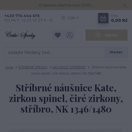
Doprava zdarma nad 3000,-
+420 774 444 475
0
ks
CZK
0,00 Kč
PO, PÁ: 7 - 13, ÚT, ST, ČT: 9 - 15
Menu
Hledat
Úvod
STŘÍBRNÉ ŠPERKY
NÁUŠNICE STŘÍBRNÉ
Stříbrné náušnice Kate,
zirkon spinel, čiré zirkony, stříbro, NK 1346/1480
Stříbrné náušnice Kate,
zirkon spinel, čiré zirkony,
stříbro, NK 1346/1480