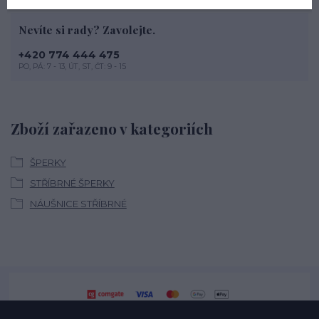
Nevíte si rady? Zavolejte.
+420 774 444 475
PO, PÁ: 7 - 13, ÚT, ST, ČT: 9 - 15
Zboží zařazeno v kategoriích
ŠPERKY
STŘÍBRNÉ ŠPERKY
NÁUŠNICE STŘÍBRNÉ