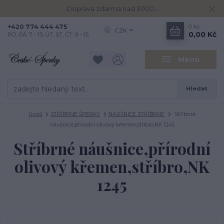
Doprava zdarma nad 3000,-
+420 774 444 475
0
ks
CZK
0,00 Kč
PO, PÁ: 7 - 13, ÚT, ST, ČT: 9 - 15
Menu
Hledat
Úvod
STŘÍBRNÉ ŠPERKY
NÁUŠNICE STŘÍBRNÉ
Stříbrné
náušnice,přírodní olivový křemen,stříbro,NK 1245
Stříbrné náušnice,přírodní
olivový křemen,stříbro,NK
1245