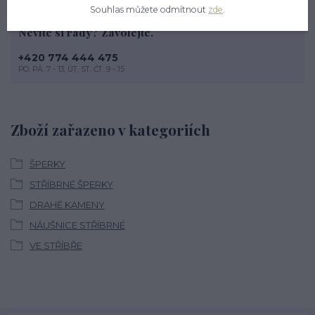
Souhlas můžete odmítnout
zde
.
Nevíte si rady? Zavolejte.
+420 774 444 475
PO, PÁ: 7 - 13, ÚT, ST, ČT: 9 - 15
Zboží zařazeno v kategoriích
ŠPERKY
STŘÍBRNÉ ŠPERKY
DRAHÉ KAMENY
NÁUŠNICE STŘÍBRNÉ
VE STŘÍBŘE