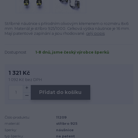
Stříbrné náušnice s přírodním olivovým křemenem o rozměru 8x6
mm. Materiál je stříbro 925/1000. Celková výška náušnice je 16 mm.
Mají patentové zapínání a jsou rhodiované.
celý popis
Dostupnost
1-8 dnů, jsme český výrobce šperků
1 321 Kč
1 092 Kč
bez DPH
Přidat do košíku
Číslo produktu:
11209
materiál:
stříbro 925
šperky:
náušnice
typ šperku:
na patent