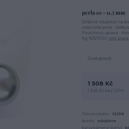
perla 10 - 11,5 mm
Stříbrné náušnice na kla
celorostlá perla . Velik
Povrchová úprava - rhod
Ag 925/1000
celý popis
Dostupnost
1 508 Kč
1 246 Kč
bez DPH
Číslo produktu:
12358
šperky:
náušnice
barva kamene (perly):
bí