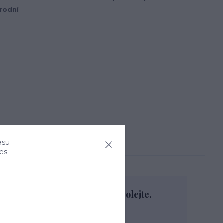
írodní
asu
ies
Nevíte si rady? Zavolejte.
+420 774 444 475