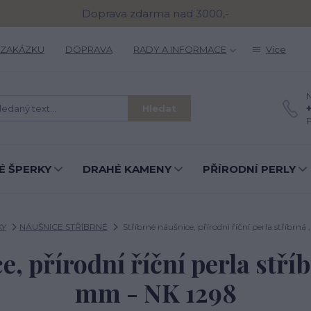
Doprava zdarma nad 3000,-
 ZAKÁZKU
DOPRAVA
RADY A INFORMACE
Více
N
Hledat
P
É ŠPERKY
DRAHÉ KAMENY
PŘÍRODNÍ PERLY
KY
NÁUŠNICE STŘÍBRNÉ
Stříbrné náušnice, přírodní říční perla stříbrná
, přírodní říční perla stříb
mm - NK 1298