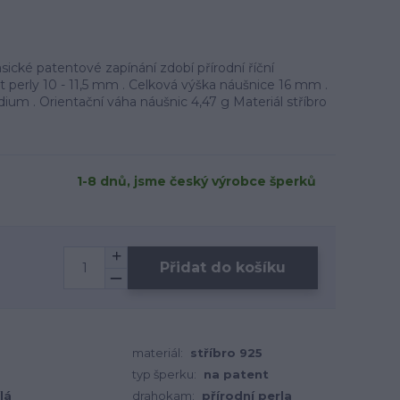
sické patentové zapínání zdobí přírodní říční
ost perly 10 - 11,5 mm . Celková výška náušnice 16 mm .
ium . Orientační váha náušnic 4,47 g Materiál stříbro
1-8 dnů, jsme český výrobce šperků
Přidat do košíku
materiál:
stříbro 925
typ šperku:
na patent
lá
drahokam:
přírodní perla