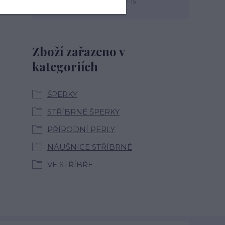
PO, PÁ: 7 - 13, ÚT, ST, ČT: 9 - 15
Zboží zařazeno v
kategoriích
ŠPERKY
STŘÍBRNÉ ŠPERKY
PŘÍRODNÍ PERLY
NÁUŠNICE STŘÍBRNÉ
VE STŘÍBŘE