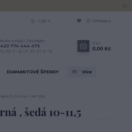
CZK
Přihlášení
evíte si rady? Zavolejte.
0
ks
+420 774 444 475
0,00 Kč
O, PÁ: 7 - 13, ÚT, ST, ČT: 9 - 15
DIAMANTOVÉ ŠPERKY
Více
 , šedá 10-11,5 mm - NK 1298
rná , šedá 10-11,5