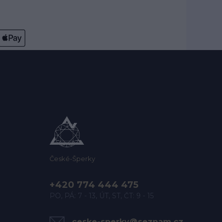
České-Šperky
+420 774 444 475
PO, PÁ: 7 - 13, ÚT, ST, ČT: 9 - 15
ceske-sperky@seznam.cz