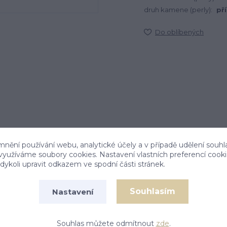
druh kamene (perly):
př
Do oblíbených
mnění používání webu, analytické účely a v případě udělení souhl
 využíváme soubory cookies. Nastavení vlastních preferencí cook
ykoli upravit odkazem ve spodní části stránek.
Souhlasím
Nastavení
í zdobí přírodní říční celorostlá perla .
Souhlas můžete odmítnout
zde
.