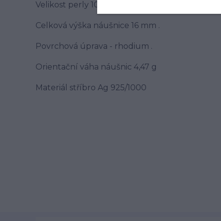
Velikost perly 10 - 11,5 mm .
Celková výška náušnice 16 mm .
Povrchová úprava - rhodium .
Orientační váha náušnic 4,47 g
Materiál stříbro Ag 925/1000