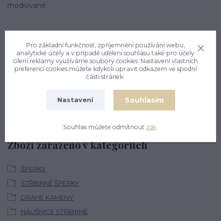
rhodiované.
Pro základní funkčnost, zpříjemnění používání webu,
analytické účely a v případě udělení souhlasu také pro účely
cílení reklamy využíváme soubory cookies. Nastavení vlastních
preferencí cookies můžete kdykoli upravit odkazem ve spodní
Nevíte si rady? Zavolejte.
části stránek.
+420 774 444 475
Souhlasím
Nastavení
PO, PÁ: 7 - 13, ÚT, ST, ČT: 9 - 15
Souhlas můžete odmítnout
zde
.
Zboží zařazeno v kategoriích
ŠPERKY
STŘÍBRNÉ ŠPERKY
DRAHÉ KAMENY
NÁUŠNICE STŘÍBRNÉ