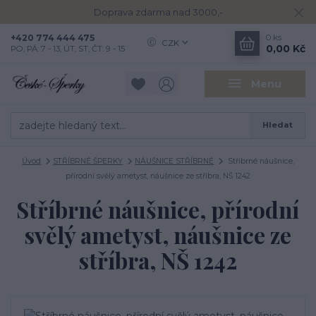
Doprava zdarma nad 3000,-
+420 774 444 475
0
ks
CZK
0,00 Kč
PO, PÁ: 7 - 13, ÚT, ST, ČT: 9 - 15
Menu
Hledat
Úvod
STŘÍBRNÉ ŠPERKY
NÁUŠNICE STŘÍBRNÉ
Stříbrné náušnice,
přírodní svělý ametyst, náušnice ze stříbra, NŠ 1242
Stříbrné náušnice, přírodní
svělý ametyst, náušnice ze
stříbra, NŠ 1242