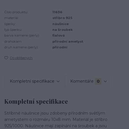
Číslo produktu:
11636
materiál:
stříbro 925
šperky:
náušnice
typ šperku:
na šroubek
barva kamene (perly):
fialová
drahokam:
přírodní ametyst
druh kamene (perly):
přírodní
Do oblíbených
Kompletní specifikace
Komentáře
0
Kompletní specifikace
Stříbrné náušnice jsou zdobeny přírodním světlým
ametystem o rozměru 10x8 mm. Materiál je stříbro
925/1000. Náušnice mají zapínání na šroubek a jsou