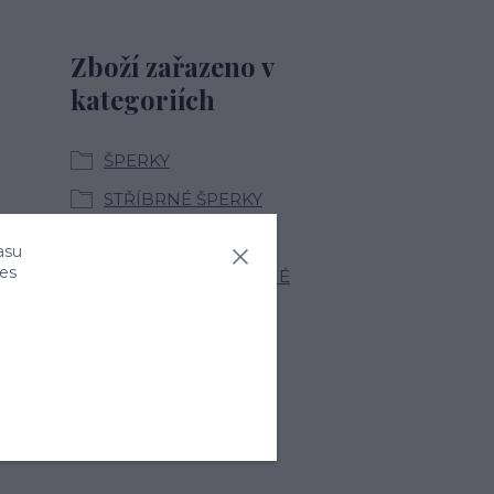
Zboží zařazeno v
kategoriích
ŠPERKY
STŘÍBRNÉ ŠPERKY
DRAHÉ KAMENY
asu
ies
NÁUŠNICE STŘÍBRNÉ
VE STŘÍBŘE