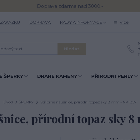
Doprava zdarma nad 3000,-
 ZAKÁZKU
DOPRAVA
RADY A INFORMACE
Více
N
Hledat
P
É ŠPERKY
DRAHÉ KAMENY
PŘÍRODNÍ PERLY
Úvod
ŠPERKY
Stříbrné náušnice, přírodní topaz sky 8 mm - NK 1357
šnice, přírodní topaz sky 8