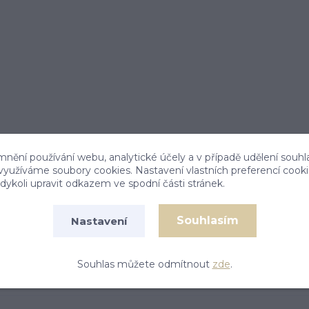
mnění používání webu, analytické účely a v případě udělení souhl
 využíváme soubory cookies. Nastavení vlastních preferencí cook
ykoli upravit odkazem ve spodní části stránek.
Souhlasím
Nastavení
Souhlas můžete odmítnout
zde
.