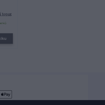
í topaz
perků
šíku