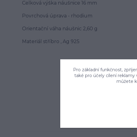
Celková výška náušnice 16 mm
Povrchová úprava - rhodium
Orientační váha náušnic 2,60 g
Materiál stříbro , Ag 925
Pro základní funkčnost, zpříje
také pro účely cílení reklamy
můžete kd