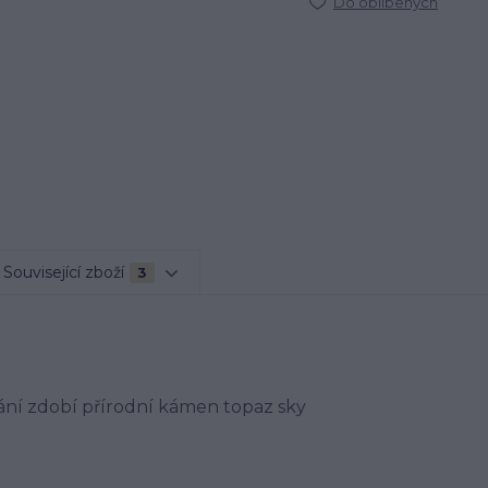
Do oblíbených
Související zboží
3
ání zdobí přírodní kámen topaz sky