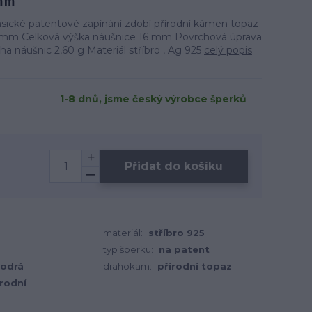
 mm
lasické patentové zapínání zdobí přírodní kámen topaz
 mm Celková výška náušnice 16 mm Povrchová úprava
ha náušnic 2,60 g Materiál stříbro , Ag 925
celý popis
1-8 dnů, jsme český výrobce šperků
Přidat do košíku
materiál:
stříbro 925
typ šperku:
na patent
odrá
drahokam:
přírodní topaz
írodní