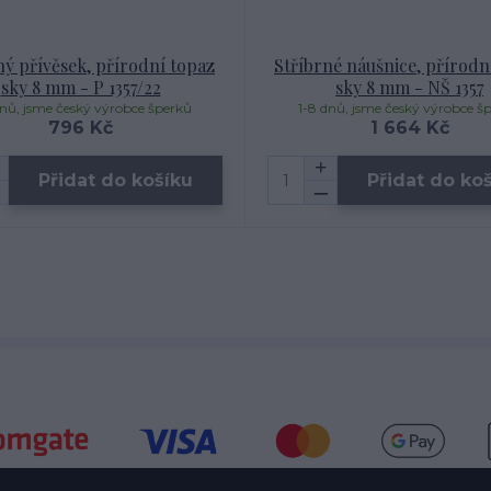
ný přívěsek, přírodní topaz
Stříbrné náušnice, přírodn
sky 8 mm - P 1357/22
sky 8 mm - NŠ 1357
dnů, jsme český výrobce šperků
1-8 dnů, jsme český výrobce š
796 Kč
1 664 Kč
Přidat do košíku
Přidat do ko