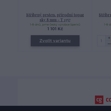
Stříbrný prsten, přírodní topaz
Stříbr
sky 8 mm - T 1357
1-8 dnů, jsme český výrobce šperků
1-8 
1 101 Kč
Zvolit variantu