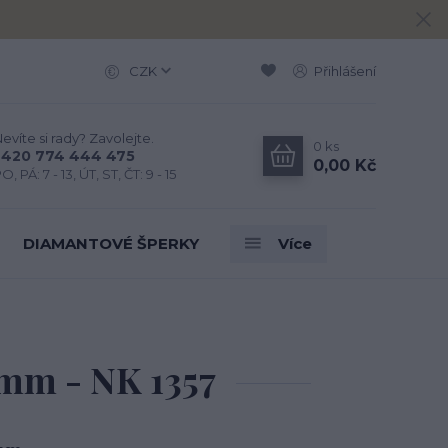
CZK
Přihlášení
evíte si rady? Zavolejte.
0
ks
+420 774 444 475
0,00 Kč
O, PÁ: 7 - 13, ÚT, ST, ČT: 9 - 15
DIAMANTOVÉ ŠPERKY
Více
 mm - NK 1357