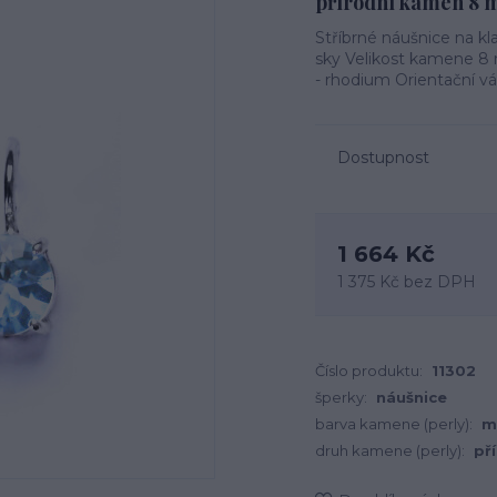
přírodní kámen 8
Stříbrné náušnice na k
sky Velikost kamene 8
- rhodium Orientační vá
Dostupnost
1 664 Kč
1 375 Kč
bez DPH
Číslo produktu:
11302
šperky:
náušnice
barva kamene (perly):
m
druh kamene (perly):
př