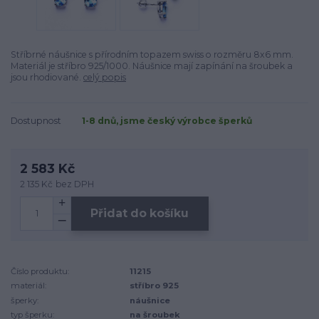
Stříbrné náušnice s přírodním topazem swiss o rozměru 8x6 mm.
Materiál je stříbro 925/1000. Náušnice mají zapínání na šroubek a
jsou rhodiované.
celý popis
Dostupnost
1-8 dnů, jsme český výrobce šperků
2 583 Kč
2 135 Kč
bez DPH
Přidat do košíku
Číslo produktu:
11215
materiál:
stříbro 925
šperky:
náušnice
typ šperku:
na šroubek