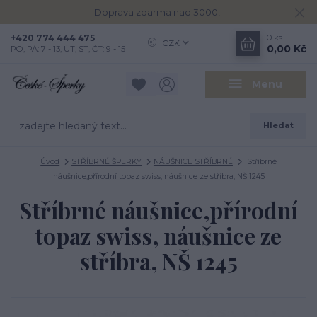
Doprava zdarma nad 3000,-
+420 774 444 475
0
ks
CZK
0,00 Kč
PO, PÁ: 7 - 13, ÚT, ST, ČT: 9 - 15
Menu
Hledat
Úvod
STŘÍBRNÉ ŠPERKY
NÁUŠNICE STŘÍBRNÉ
Stříbrné
náušnice,přírodní topaz swiss, náušnice ze stříbra, NŠ 1245
Stříbrné náušnice,přírodní
topaz swiss, náušnice ze
stříbra, NŠ 1245