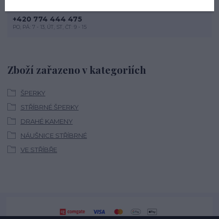
Nevíte si rady? Zavolejte.
+420 774 444 475
PO, PÁ: 7 - 13, ÚT, ST, ČT: 9 - 15
Zboží zařazeno v kategoriích
ŠPERKY
STŘÍBRNÉ ŠPERKY
DRAHÉ KAMENY
NÁUŠNICE STŘÍBRNÉ
VE STŘÍBŘE