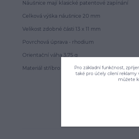
Náušnice mají klasické patentové zapínání
Celková výška náušnice 20 mm
Velikost zdobné části 13 x 11 mm
Povrchová úprava - rhodium
Orientační váha 3,75 g
Pro základní funkčnost, zpříje
Materiál stříbro 925/1000
také pro účely cílení reklamy
můžete kd