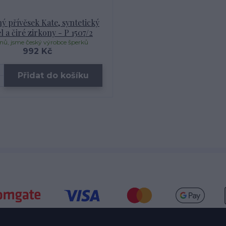
ný přívěsek Kate, syntetický
l a čiré zirkony - P 1507/2
dnů, jsme český výrobce šperků
992 Kč
Přidat do košíku