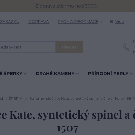
Doprava zdarma nad 3000,-
 ZAKÁZKU
DOPRAVA
RADY A INFORMACE
Více
N
Hledat
P
É ŠPERKY
DRAHÉ KAMENY
PŘÍRODNÍ PERLY
od
ŠPERKY
Stříbrné náušnice Kate, syntetický spinel a čiré zirkony - NK 
e Kate, syntetický spinel a 
1507