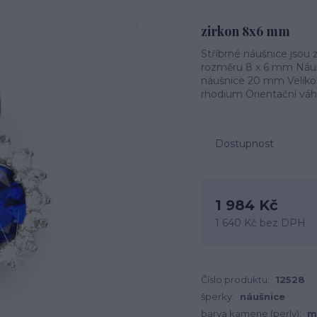
zirkon 8x6 mm
Stříbrné náušnice jsou
rozměru 8 x 6 mm Náušn
náušnice 20 mm Velikos
rhodium Orientační váha
Dostupnost
1 984 Kč
1 640 Kč
bez DPH
Číslo produktu:
12528
šperky:
náušnice
barva kamene (perly):
m