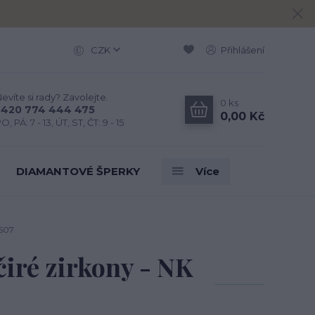
CZK
Přihlášení
evíte si rady? Zavolejte.
0
ks
+420 774 444 475
0,00 Kč
O, PÁ: 7 - 13, ÚT, ST, ČT: 9 - 15
DIAMANTOVÉ ŠPERKY
Více
1507
čiré zirkony - NK