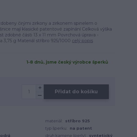
 zdobeny čirými zirkony a zirkonem spinelem o
ice mají klasické patentové zapínání Celková výška
t zdobné části 13 x 11 mm Povrchová úprava -
 3,75 g Materiál stříbro 925/1000
celý popis
1-8 dnů, jsme český výrobce šperků
Přidat do košíku
materiál:
stříbro 925
typ šperku:
na patent
odrá
druh kamene (perly):
syntetický