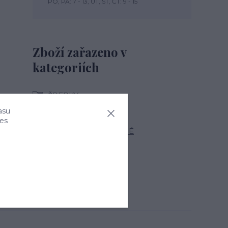
PO, PÁ: 7 - 13, ÚT, ST, ČT: 9 - 15
Zboží zařazeno v
kategoriích
ŠPERKY
asu
STŘÍBRNÉ ŠPERKY
ies
NÁUŠNICE STŘÍBRNÉ