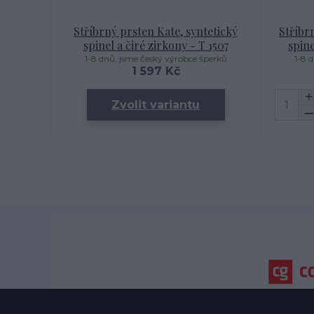
Stříbrný prsten Kate, syntetický
Stříbr
spinel a čiré zirkony - T 1507
spine
1-8 dnů, jsme český výrobce šperků
1-8 
1 597 Kč
Zvolit variantu