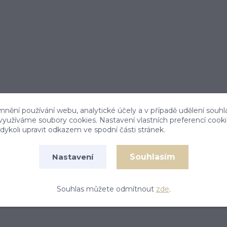
mnění používání webu, analytické účely a v případě udělení souhl
 využíváme soubory cookies. Nastavení vlastních preferencí cook
ykoli upravit odkazem ve spodní části stránek.
Souhlasím
Nastavení
Souhlas můžete odmítnout
zde
.