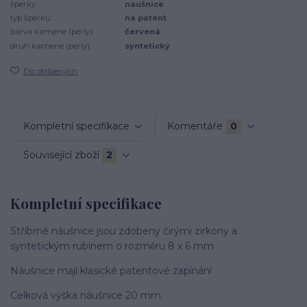
šperky:
náušnice
typ šperku:
na patent
barva kamene (perly):
červená
druh kamene (perly):
syntetický
Do oblíbených
Kompletní specifikace
Komentáře
0
Související zboží
2
Kompletní specifikace
Stříbrné náušnice jsou zdobeny čirými zirkony a
syntetickým rubínem o rozměru 8 x 6 mm
Náušnice mají klasické patentové zapínání
Celková výška náušnice 20 mm