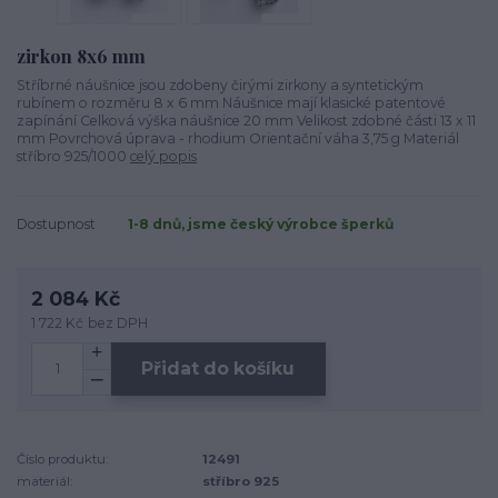
zirkon 8x6 mm
Stříbrné náušnice jsou zdobeny čirými zirkony a syntetickým
rubínem o rozměru 8 x 6 mm Náušnice mají klasické patentové
zapínání Celková výška náušnice 20 mm Velikost zdobné části 13 x 11
mm Povrchová úprava - rhodium Orientační váha 3,75 g Materiál
stříbro 925/1000
celý popis
Dostupnost
1-8 dnů, jsme český výrobce šperků
2 084 Kč
1 722 Kč
bez DPH
Přidat do košíku
Číslo produktu:
12491
materiál:
stříbro 925