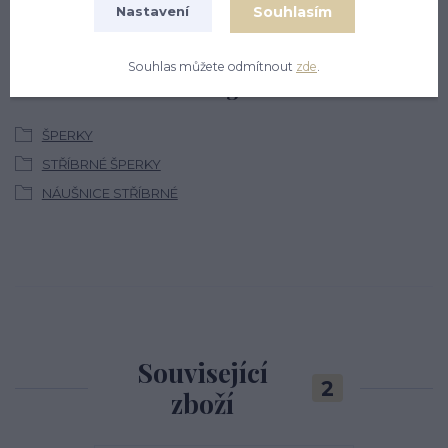
PO, PÁ: 7 - 13, ÚT, ST, ČT: 9 - 15
Souhlasím
Nastavení
Souhlas můžete odmítnout
zde
.
Zboží zařazeno v kategoriích
ŠPERKY
STŘÍBRNÉ ŠPERKY
NÁUŠNICE STŘÍBRNÉ
Související
2
zboží