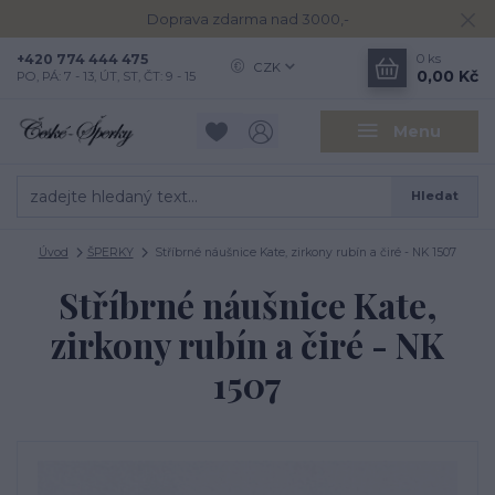
Doprava zdarma nad 3000,-
+420 774 444 475
0
ks
CZK
0,00 Kč
PO, PÁ: 7 - 13, ÚT, ST, ČT: 9 - 15
Menu
Hledat
Úvod
ŠPERKY
Stříbrné náušnice Kate, zirkony rubín a čiré - NK 1507
Stříbrné náušnice Kate,
zirkony rubín a čiré - NK
1507