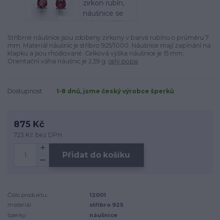
Stříbrné náušnice jsou zdobeny zirkony v barvě rubínu o průměru 7
mm. Materiál náušnic je stříbro 925/1000. Náušnice mají zapínání na
klapku a jsou rhodiované. Celková výška náušnice je 15 mm.
Orientační váha náušnic je 2,59 g.
celý popis
Dostupnost
1-8 dnů, jsme český výrobce šperků
875 Kč
723 Kč
bez DPH
Přidat do košíku
Číslo produktu:
12001
materiál:
stříbro 925
šperky:
náušnice