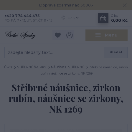
Doprava zdarma nad 3000,-
+420 774 444 475
0
ks
CZK
0,00 Kč
PO, PÁ: 7 - 13, ÚT, ST, ČT: 9 - 15
Menu
Hledat
Úvod
STŘÍBRNÉ ŠPERKY
NÁUŠNICE STŘÍBRNÉ
Stříbrné náušnice, zirkon
rubín, náušnice se zirkony, NK 1269
Stříbrné náušnice, zirkon
rubín, náušnice se zirkony,
NK 1269