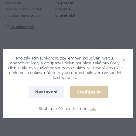
typ šperku:
na patent
barva kamene (perly):
červená
druh kamene (perly):
syntetický
Do oblíbených
Kompletní specifikace
Komentáře
0
Pro základní funkčnost, zpříjemnění používání webu,
analytické účely a v případě udělení souhlasu také pro účely
cílení reklamy využíváme soubory cookies. Nastavení vlastních
Kompletní specifikace
preferencí cookies můžete kdykoli upravit odkazem ve spodní
části stránek.
Stříbrné náušnice jsou zdobeny zirkony v barvě rubínu o
průměru 7 mm. Materiál náušnic je stříbro 925/1000.
Souhlasím
Nastavení
Náušnice mají zapínání na klapku a jsou rhodiované. Celková
výška náušnice je 15 mm. Orientační váha náušnic je 2,59 g.
Souhlas můžete odmítnout
zde
.