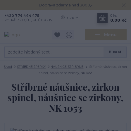
Doprava zdarma nad 3000,-
+420 774 444 475
0
ks
CZK
0,00 Kč
PO, PÁ: 7 - 13, ÚT, ST, ČT: 9 - 15
Menu
Hledat
Úvod
STŘÍBRNÉ ŠPERKY
NÁUŠNICE STŘÍBRNÉ
Stříbrné náušnice, zirkon
spinel, náušnice se zirkony, NK 1053
Stříbrné náušnice, zirkon
spinel, náušnice se zirkony,
NK 1053