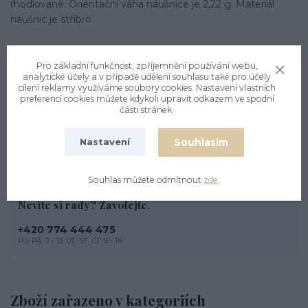
rhodiované. Orientační váha náušnice je 2,22 g. Materiál
náušnic je stříbro
Pro základní funkčnost, zpříjemnění používání webu,
analytické účely a v případě udělení souhlasu také pro účely
cílení reklamy využíváme soubory cookies. Nastavení vlastních
Komentáře
0
preferencí cookies můžete kdykoli upravit odkazem ve spodní
části stránek.
Zatím nikdo komentář nepřidal. Buďte první.
Souhlasím
Nastavení
Přidat komentář
Souhlas můžete odmítnout
zde
.
Nevíte si rady? Zavolejte.
+420 774 444 475
PO, PÁ: 7 - 13, ÚT, ST, ČT: 9 - 15
Zboží zařazeno v kategoriích