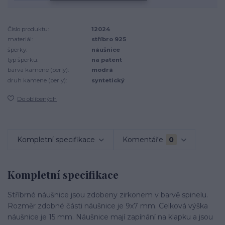
Číslo produktu:
12024
materiál:
stříbro 925
šperky:
náušnice
typ šperku:
na patent
barva kamene (perly):
modrá
druh kamene (perly):
syntetický
Do oblíbených
Kompletní specifikace
Komentáře
0
Kompletní specifikace
Stříbrné náušnice jsou zdobeny zirkonem v barvě spinelu.
Rozměr zdobné části náušnice je 9x7 mm. Celková výška
náušnice je 15 mm. Náušnice mají zapínání na klapku a jsou