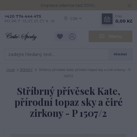
Doprava zdarma nad 3000,-
+420 774 444 475
0
ks
CZK
0,00 Kč
PO, PÁ: 7 - 13, ÚT, ST, ČT: 9 - 15
Menu
Hledat
Úvod
ŠPERKY
Stříbrný přívěsek Kate, přírodní topaz sky a čiré zirkony - P
1507/2
Stříbrný přívěsek Kate,
přírodní topaz sky a čiré
zirkony - P 1507/2