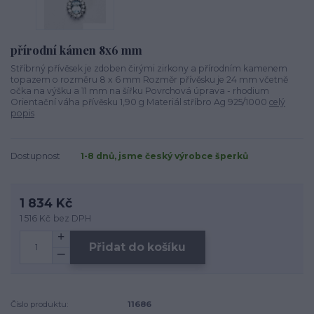
přírodní kámen 8x6 mm
Stříbrný přívěsek je zdoben čirými zirkony a přírodním kamenem
topazem o rozměru 8 x 6 mm Rozměr přívěsku je 24 mm včetně
očka na výšku a 11 mm na šířku Povrchová úprava - rhodium
Orientační váha přívěsku 1,90 g Materiál stříbro Ag 925/1000
celý
popis
Dostupnost
1-8 dnů, jsme český výrobce šperků
1 834 Kč
1 516 Kč
bez DPH
Přidat do košíku
Číslo produktu:
11686