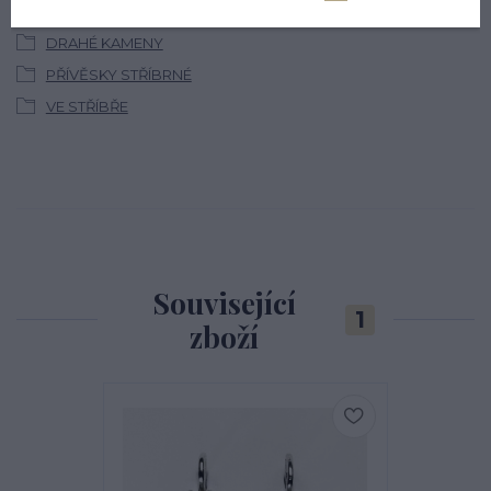
STŘÍBRNÉ ŠPERKY
DRAHÉ KAMENY
PŘÍVĚSKY STŘÍBRNÉ
VE STŘÍBŘE
Související
1
zboží