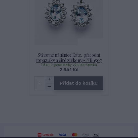
Stříbrné náušnice Kate, přírodní
topaz sky a čiré zirkony - NK 1507
1-8 dnů, jsme český výrobce šperků
2 541 Kč
Přidat do košíku