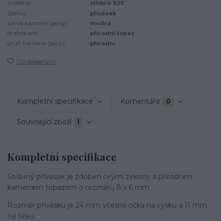
materiál:
stříbro 925
šperky:
přívěsek
barva kamene (perly):
modrá
drahokam:
přírodní topaz
druh kamene (perly):
přírodní
Do oblíbených
Kompletní specifikace
Komentáře
0
Související zboží
1
Kompletní specifikace
Stříbrný přívěsek je zdoben čirými zirkony a přírodním
kamenem topazem o rozměru 8 x 6 mm
Rozměr přívěsku je 24 mm včetně očka na výšku a 11 mm
na šířku