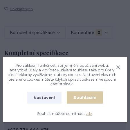
Do oblíbených
Kompletní specifikace
Komentáře
0
Kompletní specifikace
Stříbrný přívěsek - kabelka. Materiál je stříbro 925/1000.
Pro základní funkčnost, zpříjemnění používání webu,
analytické účely a v případě udělení souhlasu také pro účely
Rozměr přívěsku je 21 mm včetně očka na výšku a 15 mm
cílení reklamy využíváme soubory cookies. Nastavení vlastních
na šířku. Orientační váha přívěsku je 2,41 g.
preferencí cookies můžete kdykoli upravit odkazem ve spodní
části stránek.
Souhlasím
Nastavení
Souhlas můžete odmítnout
zde
.
Nevíte si rady? Zavolejte.
+420 774 444 475