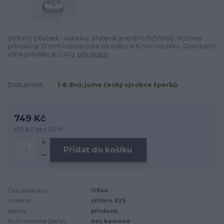
Stříbrný přívěsek - kabelka. Materiál je stříbro 925/1000. Rozměr
přívěsku je 21 mm včetně očka na výšku a 15 mm na šířku. Orientační
váha přívěsku je 2,41 g.
celý popis
Dostupnost
1-8 dnů, jsme český výrobce šperků
749 Kč
619 Kč
bez DPH
Přidat do košíku
Číslo produktu:
11944
materiál:
stříbro 925
šperky:
přívěsek
druh kamene (perly):
bez kamene