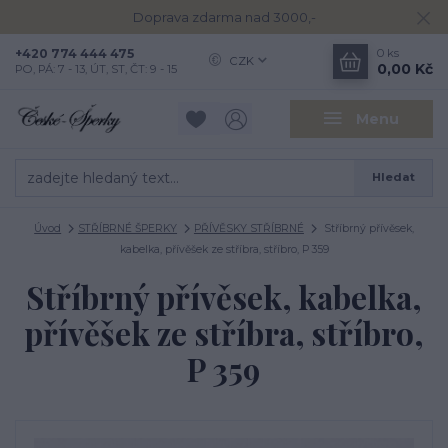
Doprava zdarma nad 3000,-
+420 774 444 475
0
ks
CZK
0,00 Kč
PO, PÁ: 7 - 13, ÚT, ST, ČT: 9 - 15
Menu
Hledat
Úvod
STŘÍBRNÉ ŠPERKY
PŘÍVĚSKY STŘÍBRNÉ
Stříbrný přívěsek,
kabelka, přívěšek ze stříbra, stříbro, P 359
Stříbrný přívěsek, kabelka,
přívěšek ze stříbra, stříbro,
P 359