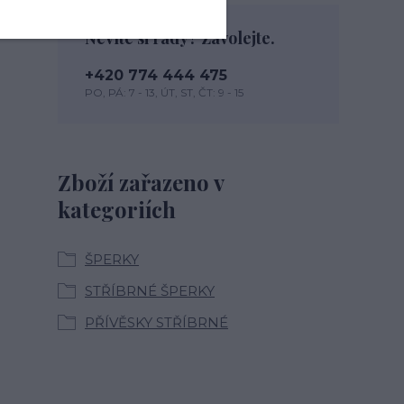
Nevíte si rady? Zavolejte.
+420 774 444 475
PO, PÁ: 7 - 13, ÚT, ST, ČT: 9 - 15
Zboží zařazeno v
kategoriích
ŠPERKY
STŘÍBRNÉ ŠPERKY
PŘÍVĚSKY STŘÍBRNÉ