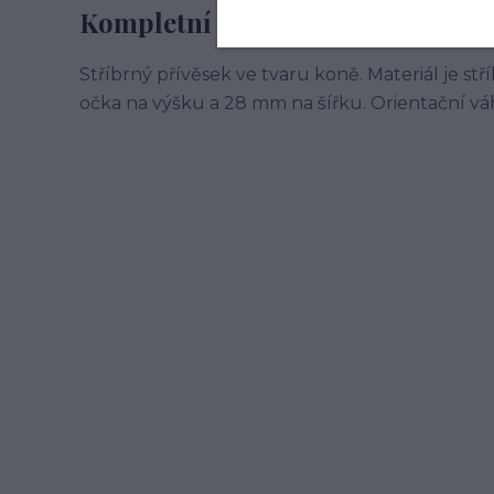
Kompletní specifikace
Stříbrný přívěsek ve tvaru koně. Materiál je s
očka na výšku a 28 mm na šířku. Orientační váha