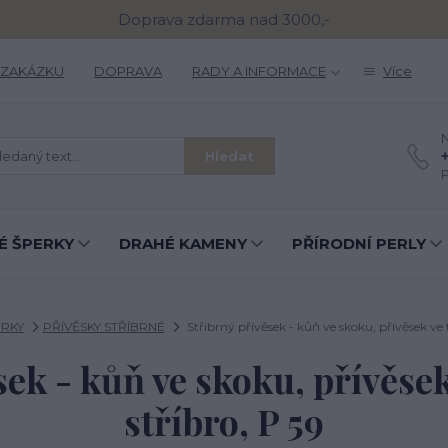
Doprava zdarma nad 3000,-
 ZAKÁZKU
DOPRAVA
RADY A INFORMACE
Více
N
Hledat
P
É ŠPERKY
DRAHÉ KAMENY
PŘÍRODNÍ PERLY
ERKY
PŘÍVĚSKY STŘÍBRNÉ
Stříbrný přívěsek - kůň ve skoku, přívěsek ve 
sek - kůň ve skoku, přívěsek
stříbro, P 59