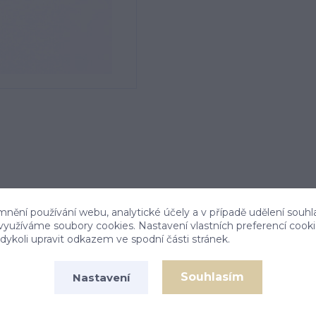
mnění používání webu, analytické účely a v případě udělení souhl
 využíváme soubory cookies. Nastavení vlastních preferencí cook
ykoli upravit odkazem ve spodní části stránek.
Souhlasím
Nastavení