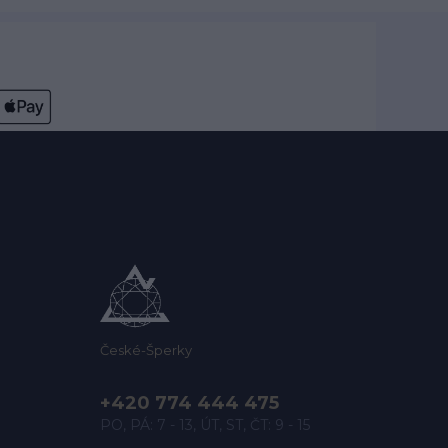
České-Šperky
+420 774 444 475
PO, PÁ: 7 - 13, ÚT, ST, ČT: 9 - 15