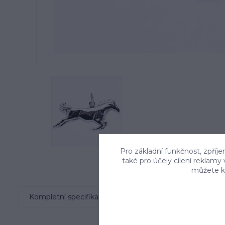
Pro základní funkčnost, zpříje
také pro účely cílení reklamy
můžete kd
Kompletní specifikace
Komentáře
0