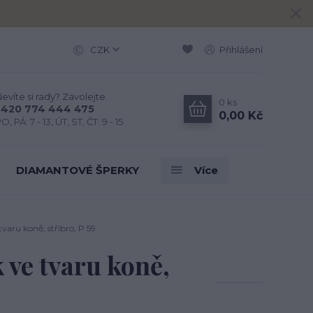
CZK
Přihlášení
evíte si rady? Zavolejte.
0
ks
+420 774 444 475
0,00 Kč
O, PÁ: 7 - 13, ÚT, ST, ČT: 9 - 15
DIAMANTOVÉ ŠPERKY
Více
tvaru koně, stříbro, P 59
 ve tvaru koně,