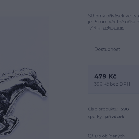
Stříbrný přívěsek ve tv
je 15 mm včetně očka n
1,43 g.
celý popis
Dostupnost
479 Kč
396 Kč
bez DPH
Číslo produktu:
598
šperky:
přívěsek
Do oblíbených