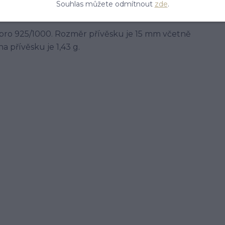
Souhlas můžete odmítnout
zde
.
tříbro 925/1000. Rozměr přívěsku je 15 mm včetně
 přívěsku je 1,43 g.