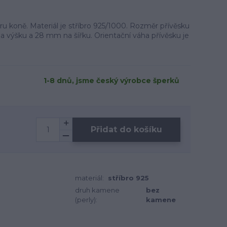
aru koně. Materiál je stříbro 925/1000. Rozměr přívěsku
a výšku a 28 mm na šířku. Orientační váha přívěsku je
1-8 dnů, jsme český výrobce šperků
Přidat do košíku
materiál:
stříbro 925
druh kamene
bez
(perly):
kamene