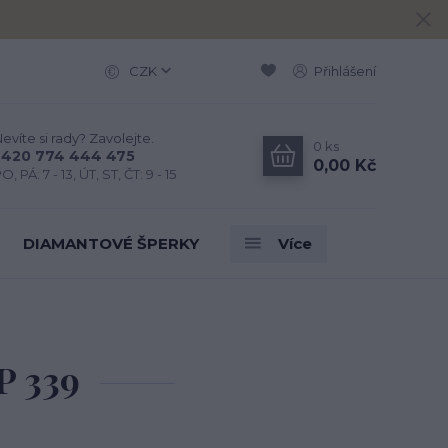
CZK
Přihlášení
evíte si rady? Zavolejte.
0
ks
+420 774 444 475
0,00 Kč
O, PÁ: 7 - 13, ÚT, ST, ČT: 9 - 15
DIAMANTOVÉ ŠPERKY
Více
 P 339