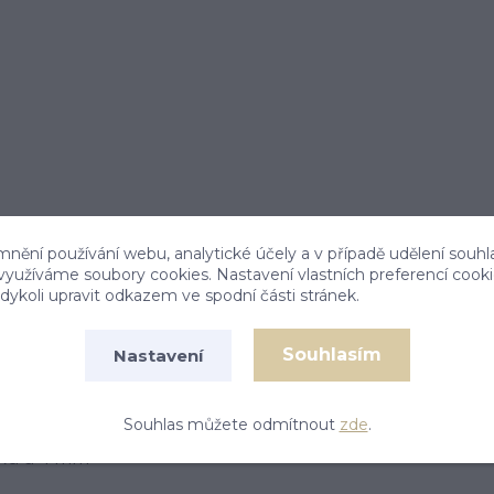
mnění používání webu, analytické účely a v případě udělení souhl
 využíváme soubory cookies. Nastavení vlastních preferencí cook
ykoli upravit odkazem ve spodní části stránek.
Souhlasím
Nastavení
Souhlas můžete odmítnout
zde
.
šku a 4 mm