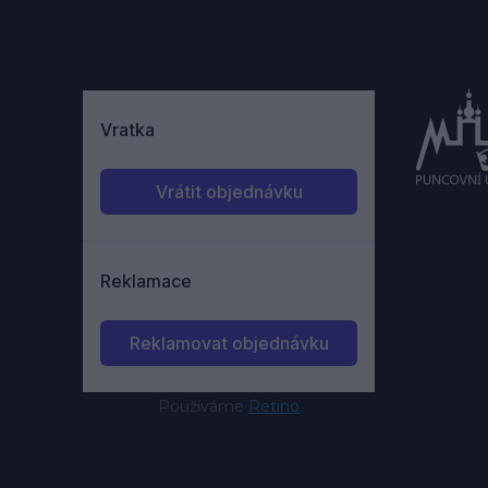
Používáme
Retino