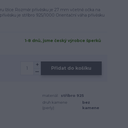
varu lžíce Rozměr přívěsku je 27 mm včetně očka na
řívěsku je stříbro 925/1000 Orientační váha přívěsku
1-8 dnů, jsme český výrobce šperků
Přidat do košíku
materiál:
stříbro 925
druh kamene
bez
(perly):
kamene