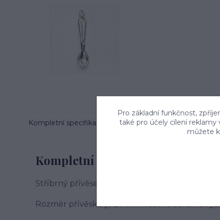
Pro základní funkčnost, zpříje
také pro účely cílení reklamy
Kompletní specifikace
Komentáře
0
můžete kd
Kompletní specifikace
Stříbrný přívěsek ve tvaru lžíce
Rozměr přívěsku je 27 mm včetně očka na vý