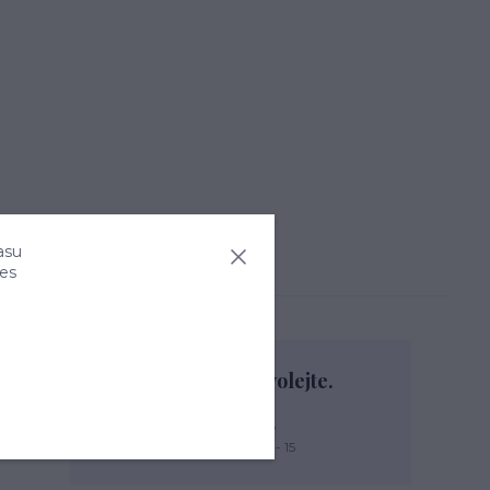
asu
ies
Nevíte si rady? Zavolejte.
+420 774 444 475
PO, PÁ: 7 - 13, ÚT, ST, ČT: 9 - 15