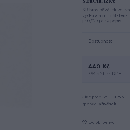
Stříbrná lžíce
Stříbrný přívěsek ve t
výšku a 4 mm Materiál p
je 0,92 g
celý popis
Dostupnost
440 Kč
364 Kč
bez DPH
Číslo produktu:
11753
šperky:
přívěsek
Do oblíbených