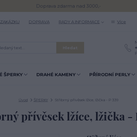
Doprava zdarma nad 3000,-
 ZAKÁZKU
DOPRAVA
RADY A INFORMACE
Více
N
Hledat
P
É ŠPERKY
DRAHÉ KAMENY
PŘÍRODNÍ PERLY
Úvod
ŠPERKY
Stříbrný přívěsek lžíce, lžička - P 339
rný přívěsek lžíce, lžička -