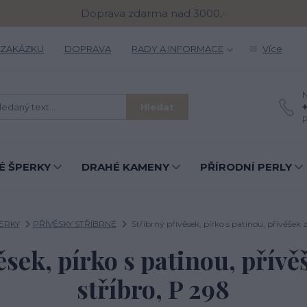
Doprava zdarma nad 3000,-
 ZAKÁZKU
DOPRAVA
RADY A INFORMACE
Více
N
Hledat
P
É ŠPERKY
DRAHÉ KAMENY
PŘÍRODNÍ PERLY
ERKY
PŘÍVĚSKY STŘÍBRNÉ
Stříbrný přívěsek, pírko s patinou, přívěšek ze
ěsek, pírko s patinou, přívěš
stříbro, P 298