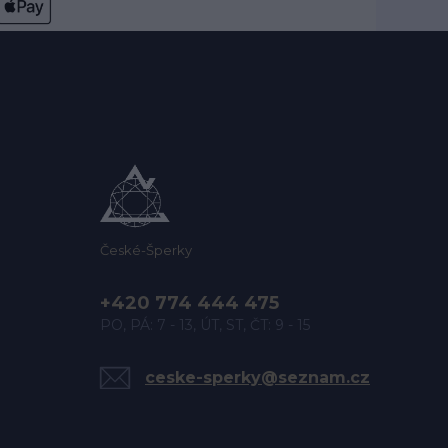
České-Šperky
+420 774 444 475
PO, PÁ: 7 - 13, ÚT, ST, ČT: 9 - 15
ceske-sperky@seznam.cz