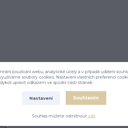
mnění používání webu, analytické účely a v případě udělení souhl
 využíváme soubory cookies. Nastavení vlastních preferencí cook
ykoli upravit odkazem ve spodní části stránek.
Souhlasím
Nastavení
Souhlas můžete odmítnout
zde
.
změr přívěsku je 36x9 mm. Materiál přívěsku je
4 g.