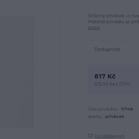
Stříbrný přívěsek ve tv
Materiál přívěsku je stř
popis
Dostupnost
817 Kč
675 Kč
bez DPH
Číslo produktu:
11748
šperky:
přívěsek
Do oblíbených