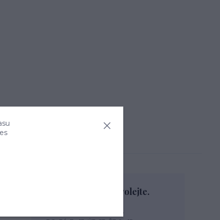
asu
ies
Nevíte si rady? Zavolejte.
+420 774 444 475