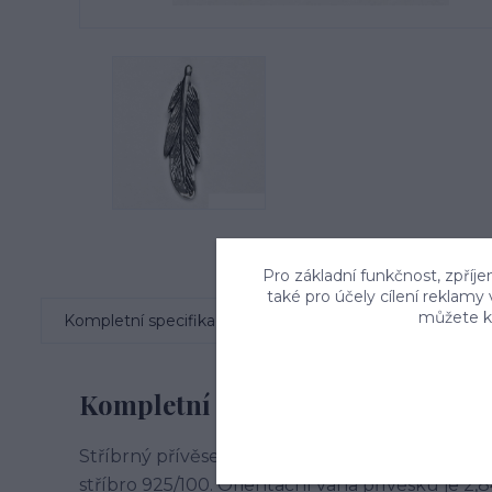
Pro základní funkčnost, zpříje
také pro účely cílení reklamy
můžete kd
Kompletní specifikace
Komentáře
0
Kompletní specifikace
Stříbrný přívěsek ve tvaru pírka s patinou. Ro
stříbro 925/100. Orientační váha přívěsku je 2,8