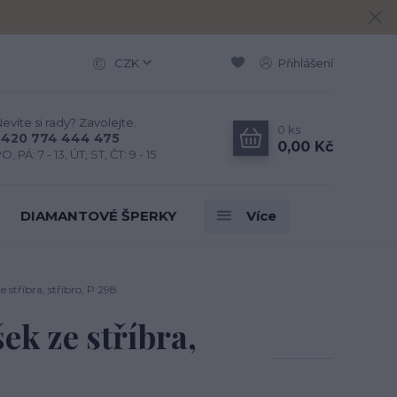
CZK
Přihlášení
evíte si rady? Zavolejte.
0
ks
+420 774 444 475
0,00 Kč
O, PÁ: 7 - 13, ÚT, ST, ČT: 9 - 15
DIAMANTOVÉ ŠPERKY
Více
 stříbra, stříbro, P 298
ek ze stříbra,