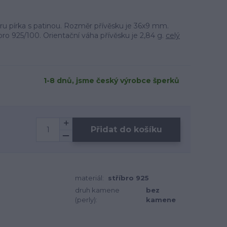
aru pírka s patinou. Rozměr přívěsku je 36x9 mm.
íbro 925/100. Orientační váha přívěsku je 2,84 g.
celý
1-8 dnů, jsme český výrobce šperků
Přidat do košíku
materiál:
stříbro 925
druh kamene
bez
(perly):
kamene