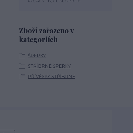
PO, PÁ: 7 - 13, ÚT, ST, ČT: 9 - 15
Zboží zařazeno v
kategoriích
ŠPERKY
STŘÍBRNÉ ŠPERKY
PŘÍVĚSKY STŘÍBRNÉ