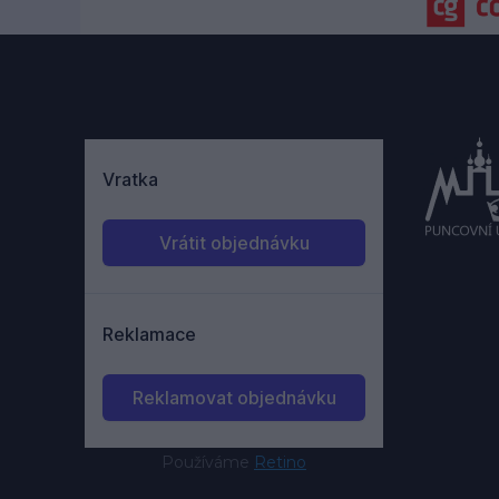
Používáme
Retino