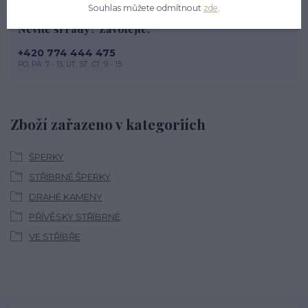
Souhlas můžete odmítnout
zde
.
Nevíte si rady? Zavolejte.
+420 774 444 475
PO, PÁ: 7 - 13, ÚT, ST, ČT: 9 - 15
Zboží zařazeno v kategoriích
ŠPERKY
STŘÍBRNÉ ŠPERKY
DRAHÉ KAMENY
PŘÍVĚSKY STŘÍBRNÉ
VE STŘÍBŘE