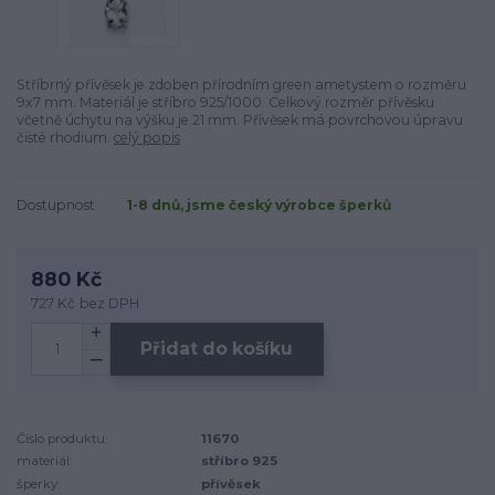
Stříbrný přívěsek je zdoben přírodním green ametystem o rozměru
9x7 mm. Materiál je stříbro 925/1000. Celkový rozměr přívěsku
včetně úchytu na výšku je 21 mm. Přívěsek má povrchovou úpravu
čisté rhodium.
celý popis
Dostupnost
1-8 dnů, jsme český výrobce šperků
880 Kč
727 Kč
bez DPH
Přidat do košíku
Číslo produktu:
11670
materiál:
stříbro 925
šperky:
přívěsek