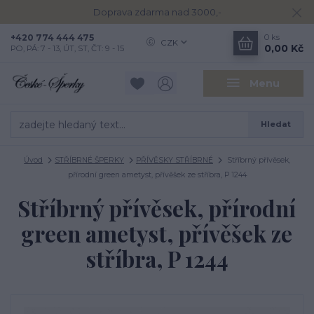
Doprava zdarma nad 3000,-
+420 774 444 475
0
ks
CZK
0,00 Kč
PO, PÁ: 7 - 13, ÚT, ST, ČT: 9 - 15
Menu
Hledat
Úvod
STŘÍBRNÉ ŠPERKY
PŘÍVĚSKY STŘÍBRNÉ
Stříbrný přívěsek,
přírodní green ametyst, přívěšek ze stříbra, P 1244
Stříbrný přívěsek, přírodní
green ametyst, přívěšek ze
stříbra, P 1244