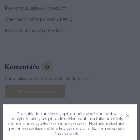
Povrchová úprava - rhodium
Orientační váha přívěsku 1,90 g
Materiál stříbro Ag 925/1000
Komentáře
0
Zatím nikdo komentář nepřidal. Buďte první.
Přidat komentář
Pro základní funkčnost, zpříjemnění používání webu,
Nevíte si rady? Zavolejte.
analytické účely a v případě udělení souhlasu také pro účely
cílení reklamy využíváme soubory cookies. Nastavení vlastních
+420 774 444 475
preferencí cookies můžete kdykoli upravit odkazem ve spodní
PO, PÁ: 7 - 13, ÚT, ST, ČT: 9 - 15
části stránek.