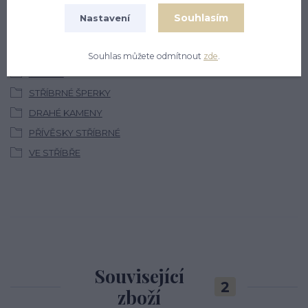
Souhlasím
Nastavení
Zboží zařazeno v kategoriích
Souhlas můžete odmítnout
zde
.
ŠPERKY
STŘÍBRNÉ ŠPERKY
DRAHÉ KAMENY
PŘÍVĚSKY STŘÍBRNÉ
VE STŘÍBŘE
Související
2
zboží