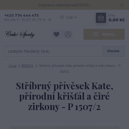
Doprava zdarma nad 3000,-
+420 774 444 475
0
ks
CZK
0,00 Kč
PO, PÁ: 7 - 13, ÚT, ST, ČT: 9 - 15
Menu
Hledat
Úvod
ŠPERKY
Stříbrný přívěsek Kate, přírodní křišťál a čiré zirkony - P
1507/2
Stříbrný přívěsek Kate,
přírodní křišťál a čiré
zirkony - P 1507/2