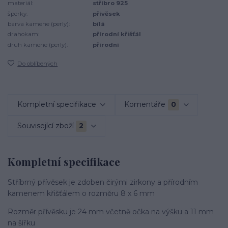
materiál:
stříbro 925
šperky:
přívěsek
barva kamene (perly):
bílá
drahokam:
přírodní křišťál
druh kamene (perly):
přírodní
Do oblíbených
Kompletní specifikace
Komentáře
0
Související zboží
2
Kompletní specifikace
Stříbrný přívěsek je zdoben čirými zirkony a přírodním
kamenem křišťálem o rozměru 8 x 6 mm
Rozměr přívěsku je 24 mm včetně očka na výšku a 11 mm
na šířku