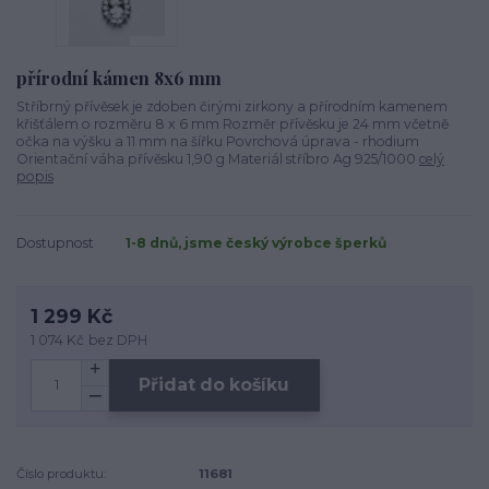
přírodní kámen 8x6 mm
Stříbrný přívěsek je zdoben čirými zirkony a přírodním kamenem
křišťálem o rozměru 8 x 6 mm Rozměr přívěsku je 24 mm včetně
očka na výšku a 11 mm na šířku Povrchová úprava - rhodium
Orientační váha přívěsku 1,90 g Materiál stříbro Ag 925/1000
celý
popis
Dostupnost
1-8 dnů, jsme český výrobce šperků
1 299 Kč
1 074 Kč
bez DPH
Přidat do košíku
Číslo produktu:
11681