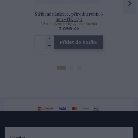
Stříbrné náušnice, přírodní rubín 6
Stříbrné ná
mm - NK 1250
m
1-8 dnů, jsme český výrobce šperků
1-8 dnů, j
3 098 Kč
Přidat do košíku