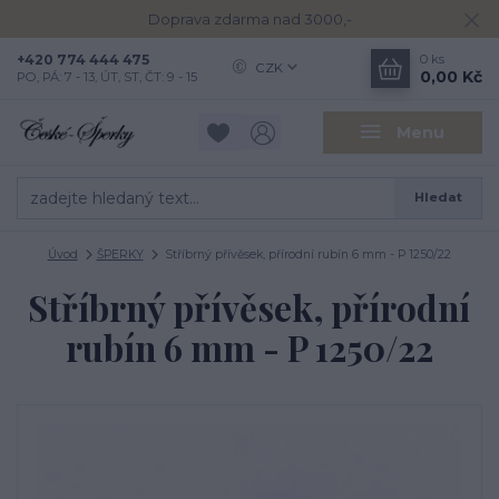
Doprava zdarma nad 3000,-
+420 774 444 475
0
ks
CZK
0,00 Kč
PO, PÁ: 7 - 13, ÚT, ST, ČT: 9 - 15
Menu
Hledat
Úvod
ŠPERKY
Stříbrný přívěsek, přírodní rubín 6 mm - P 1250/22
Stříbrný přívěsek, přírodní
rubín 6 mm - P 1250/22