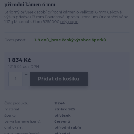
přírodní kámen 6 mm
Stříbrný přívěšek zdobí přírodní kámen o velikosti 6 mm Celková
výška přívěsku 17 mm Povrchová úprava - rhodium Orientační váha
1,17 g Materiál stříbro 925/1000
celý popis
Dostupnost
1-8 dnů, jsme český výrobce šperků
1 834 Kč
1 516 Kč
bez DPH
Přidat do košíku
Číslo produktu:
11244
materiál:
stříbro 925
šperky:
přívěsek
barva kamene (perly):
červená
drahokam:
přírodní rubín
druh kamene (perly):
přírodní