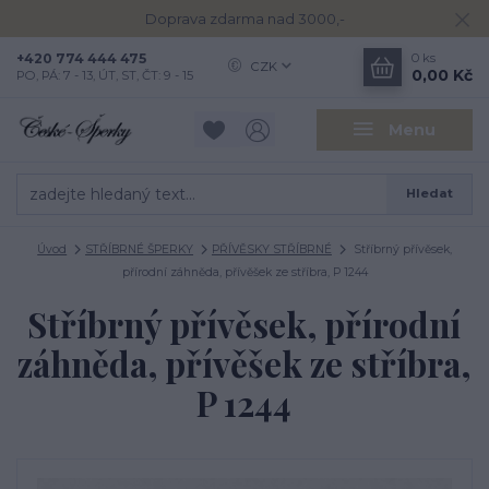
Doprava zdarma nad 3000,-
+420 774 444 475
0
ks
CZK
0,00 Kč
PO, PÁ: 7 - 13, ÚT, ST, ČT: 9 - 15
Menu
Hledat
Úvod
STŘÍBRNÉ ŠPERKY
PŘÍVĚSKY STŘÍBRNÉ
Stříbrný přívěsek,
přírodní záhněda, přívěšek ze stříbra, P 1244
Stříbrný přívěsek, přírodní
záhněda, přívěšek ze stříbra,
P 1244