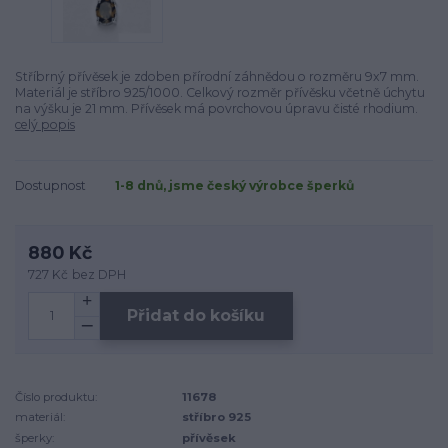
Stříbrný přívěsek je zdoben přírodní záhnědou o rozměru 9x7 mm.
Materiál je stříbro 925/1000. Celkový rozměr přívěsku včetně úchytu
na výšku je 21 mm. Přívěsek má povrchovou úpravu čisté rhodium.
celý popis
Dostupnost
1-8 dnů, jsme český výrobce šperků
880 Kč
727 Kč
bez DPH
Přidat do košíku
Číslo produktu:
11678
materiál:
stříbro 925
šperky:
přívěsek