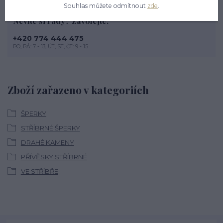
Souhlas můžete odmítnout
zde
.
Nevíte si rady? Zavolejte.
+420 774 444 475
PO, PÁ: 7 - 13, ÚT, ST, ČT: 9 - 15
Zboží zařazeno v kategoriích
ŠPERKY
STŘÍBRNÉ ŠPERKY
DRAHÉ KAMENY
PŘÍVĚSKY STŘÍBRNÉ
VE STŘÍBŘE