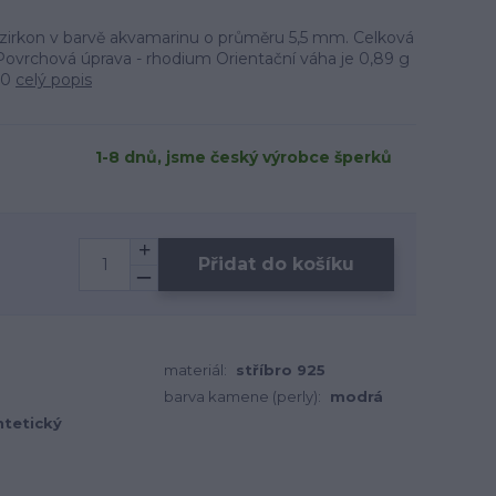
í zirkon v barvě akvamarinu o průměru 5,5 mm. Celková
ovrchová úprava - rhodium Orientační váha je 0,89 g
00
celý popis
1-8 dnů, jsme český výrobce šperků
Přidat do košíku
materiál:
stříbro 925
barva kamene (perly):
modrá
ntetický