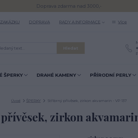
Doprava zdarma nad 3000,-
 ZAKÁZKU
DOPRAVA
RADY A INFORMACE
Více
N
Hledat
P
É ŠPERKY
DRAHÉ KAMENY
PŘÍRODNÍ PERLY
Úvod
ŠPERKY
Stříbrný přívěsek, zirkon akvamarin - VP 137
 přívěsek, zirkon akvamarin