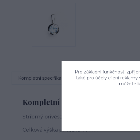
Pro základní funkčnost, zpříje
také pro účely cílení reklamy
Kompletní specifikace
Komentáře
0
můžete kd
Kompletní specifikace
Stříbrný přívěsek zdobí zirkon v barvě akvam
Celková výška přívěsku 14 mm