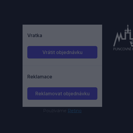
Používáme
Retino