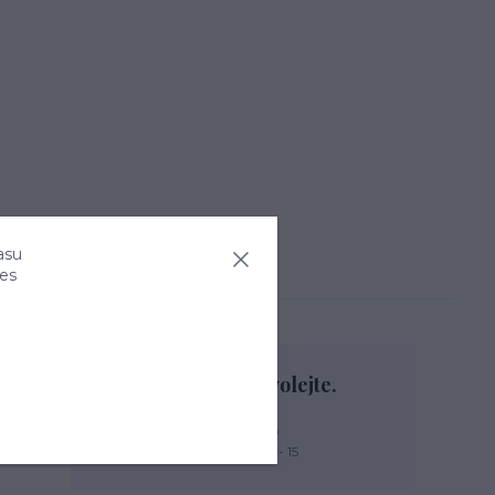
asu
ies
Nevíte si rady? Zavolejte.
+420 774 444 475
PO, PÁ: 7 - 13, ÚT, ST, ČT: 9 - 15