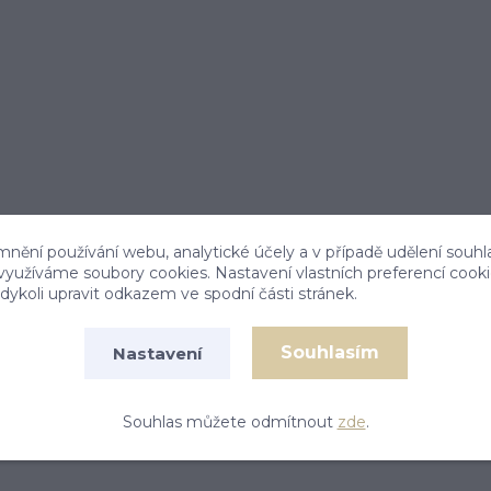
mnění používání webu, analytické účely a v případě udělení souhl
 využíváme soubory cookies. Nastavení vlastních preferencí cook
ykoli upravit odkazem ve spodní části stránek.
Souhlasím
Nastavení
arinu o průměru 5,5 mm.
Souhlas můžete odmítnout
zde
.