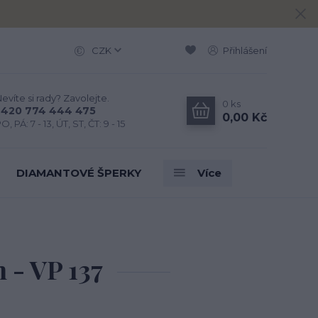
CZK
Přihlášení
evíte si rady? Zavolejte.
0
ks
+420 774 444 475
0,00 Kč
O, PÁ: 7 - 13, ÚT, ST, ČT: 9 - 15
DIAMANTOVÉ ŠPERKY
Více
 - VP 137