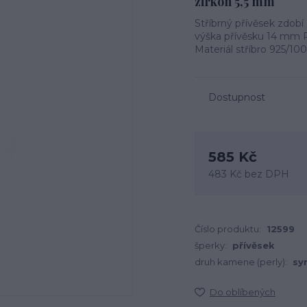
zirkon 5,5 mm
Stříbrný přívěsek zdob
výška přívěsku 14 mm P
Materiál stříbro 925/10
Dostupnost
585 Kč
483 Kč
bez DPH
Číslo produktu:
12599
šperky:
přívěsek
druh kamene (perly):
sy
Do oblíbených