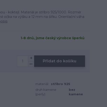
nou - koktejl. Materiál je stříbro 925/1000. Rozměr
ě očka na výšku a 12 mm na šířku. Orientační váha
popis
1-8 dnů, jsme český výrobce šperků
Přidat do košíku
materiál:
stříbro 925
druh kamene
bez
(perly):
kamene