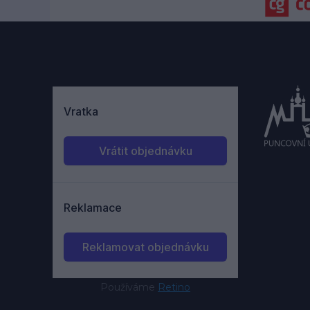
Používáme
Retino