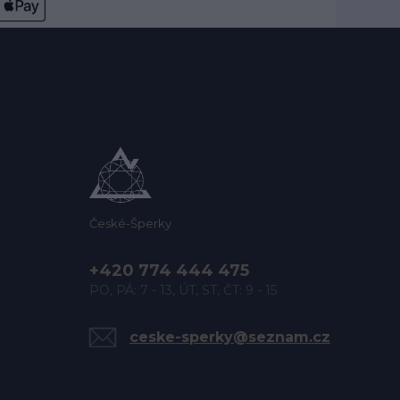
České-Šperky
+420 774 444 475
PO, PÁ: 7 - 13, ÚT, ST, ČT: 9 - 15
ceske-sperky@seznam.cz