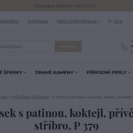
Doprava zdarma nad 3000,-
 ZAKÁZKU
DOPRAVA
RADY A INFORMACE
Více
N
Hledat
P
É ŠPERKY
DRAHÉ KAMENY
PŘÍRODNÍ PERLY
ERKY
PŘÍVĚSKY STŘÍBRNÉ
Stříbrný přívěsek s patinou, koktejl, přívěšek z
sek s patinou, koktejl, přívě
stříbro, P 379