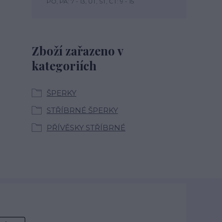
PO, PÁ: 7 - 13, ÚT, ST, ČT: 9 - 15
Zboží zařazeno v
kategoriích
ŠPERKY
STŘÍBRNÉ ŠPERKY
PŘÍVĚSKY STŘÍBRNÉ