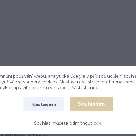
mnění používání webu, analytické účely a v případě udělení souhl
 využíváme soubory cookies. Nastavení vlastních preferencí cook
ykoli upravit odkazem ve spodní části stránek.
Souhlasím
Nastavení
Souhlas můžete odmítnout
zde
.
 je stříbro 925/1000. Rozměr přívěsku je 27mm včetně
 přívěsku je 1,86 g.