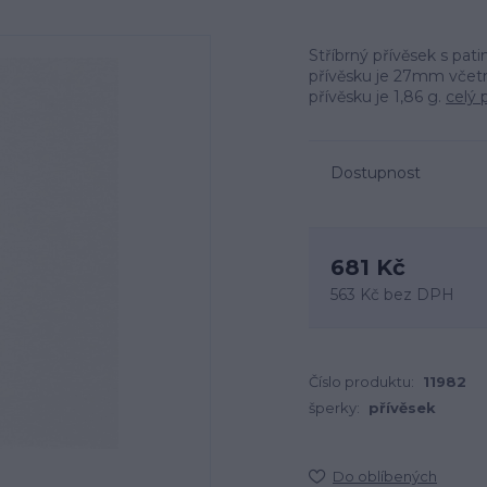
Stříbrný přívěsek s pati
přívěsku je 27mm včetn
přívěsku je 1,86 g.
celý 
Dostupnost
681 Kč
563 Kč
bez DPH
Číslo produktu:
11982
šperky:
přívěsek
Do oblíbených