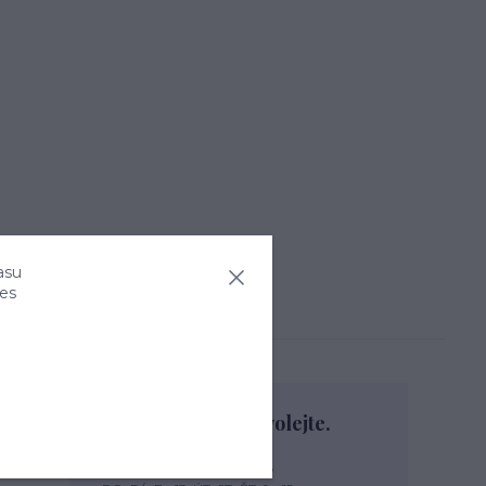
asu
ies
Nevíte si rady? Zavolejte.
+420 774 444 475