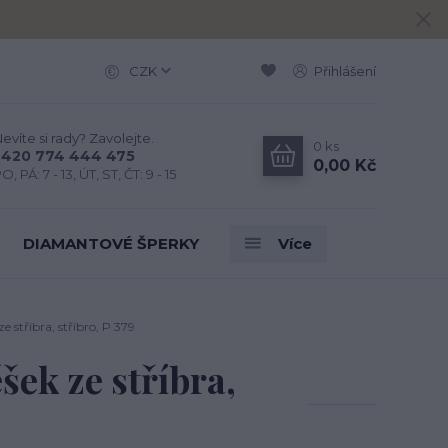
CZK
Přihlášení
evíte si rady? Zavolejte.
0
ks
+420 774 444 475
0,00 Kč
O, PÁ: 7 - 13, ÚT, ST, ČT: 9 - 15
DIAMANTOVÉ ŠPERKY
Více
e stříbra, stříbro, P 379
šek ze stříbra,