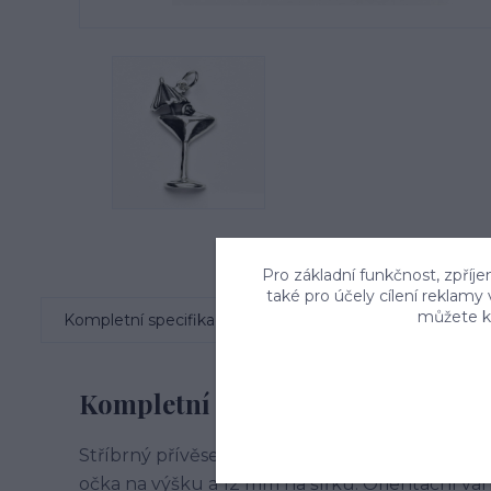
Pro základní funkčnost, zpříje
také pro účely cílení reklamy
můžete kd
Kompletní specifikace
Komentáře
0
Kompletní specifikace
Stříbrný přívěsek s patinou - koktejl. Materiál
očka na výšku a 12 mm na šířku. Orientační váha