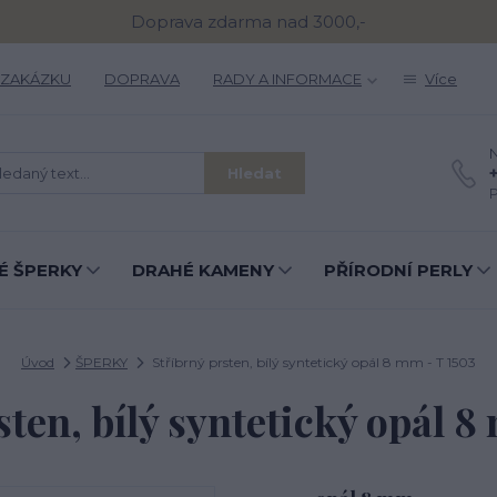
Doprava zdarma nad 3000,-
 ZAKÁZKU
DOPRAVA
RADY A INFORMACE
Více
N
Hledat
P
É ŠPERKY
DRAHÉ KAMENY
PŘÍRODNÍ PERLY
Úvod
ŠPERKY
Stříbrný prsten, bílý syntetický opál 8 mm - T 1503
sten, bílý syntetický opál 8