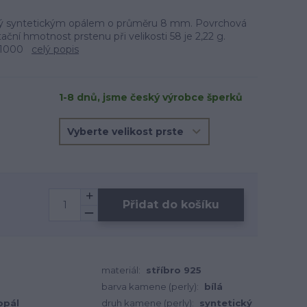
ný syntetickým opálem o průměru 8 mm. Povrchová
ační hmotnost prstenu při velikosti 58 je 2,22 g.
25/1000
celý popis
1-8 dnů, jsme český výrobce šperků
Přidat do košíku
materiál:
stříbro 925
barva kamene (perly):
bílá
opál
druh kamene (perly):
syntetický