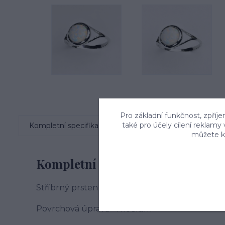
Pro základní funkčnost, zpříje
také pro účely cílení reklamy
Kompletní specifikace
Komentáře
0
můžete kd
Kompletní specifikace
Stříbrný prsten zdobený syntetickým opálem
Povrchová úprava - rhodium