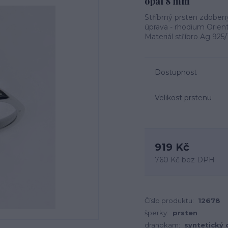
opál 8 mm
Stříbrný prsten zdobe
úprava - rhodium Orient
Materiál stříbro Ag 9
Dostupnost
Velikost prstenu
919 Kč
760 Kč
bez DPH
Číslo produktu:
12678
šperky:
prsten
drahokam:
syntetický 