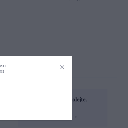
asu
ies
Nevíte si rady? Zavolejte.
+420 774 444 475
PO, PÁ: 7 - 13, ÚT, ST, ČT: 9 - 15