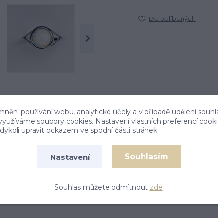
Do oblíbených
mnění používání webu, analytické účely a v případě udělení souhl
 využíváme soubory cookies. Nastavení vlastních preferencí cook
ykoli upravit odkazem ve spodní části stránek.
Souhlasím
Nastavení
 o průměru 8 mm.
Souhlas můžete odmítnout
zde
.