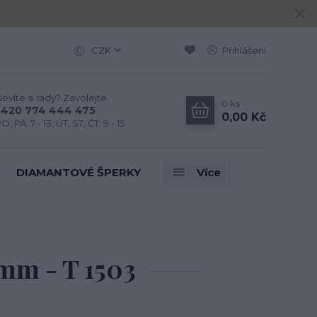
CZK
Přihlášení
evíte si rady? Zavolejte.
0
ks
+420 774 444 475
0,00 Kč
O, PÁ: 7 - 13, ÚT, ST, ČT: 9 - 15
DIAMANTOVÉ ŠPERKY
Více
 mm - T 1503