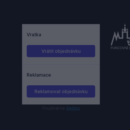
Používáme
Retino