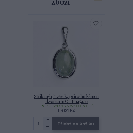
zboží
Stříbrný přívěsek, přírodní kámen
akvamarin C - P 1454/22
1-8 dnů, jsme český výrobce šperků
1 401 Kč
Přidat do košíku