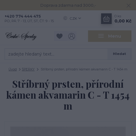
Doprava zdarma nad 3000,-
+420 774 444 475
0
ks
CZK
0,00 Kč
PO, PÁ: 7 - 13, ÚT, ST, ČT: 9 - 15
Menu
Hledat
Úvod
ŠPERKY
Stříbrný prsten, přírodní kámen akvamarin C - T 1454 m
Stříbrný prsten, přírodní
kámen akvamarin C - T 1454
m