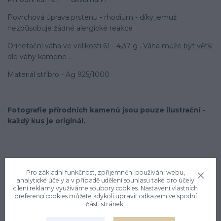
Povrchová úprava prstenu - rhodium - díky jemuž
nezpůsobuje žádné alergické reakce
Orinetační váha ve velikosti 61 - 4,37 g . Váha může být větší
dle váhy kamene .
Materiál stříbro - Ag 925/1000
Fotografie přírodních kamenů jsou pouze ilustrační -
každý kus je originál.
Pro základní funkčnost, zpříjemnění používání webu,
analytické účely a v případě udělení souhlasu také pro účely
cílení reklamy využíváme soubory cookies. Nastavení vlastních
Nevíte si rady? Zavolejte.
preferencí cookies můžete kdykoli upravit odkazem ve spodní
části stránek.
+420 774 444 475
PO, PÁ: 7 - 13, ÚT, ST, ČT: 9 - 15