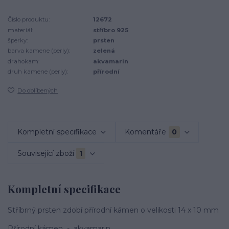
Číslo produktu:
12672
materiál:
stříbro 925
šperky:
prsten
barva kamene (perly):
zelená
drahokam:
akvamarin
druh kamene (perly):
přírodní
Do oblíbených
Kompletní specifikace
Komentáře
0
Související zboží
1
Kompletní specifikace
Stříbrný prsten zdobí přírodní kámen o velikosti 14 x 10 mm
Přírodní kámen - akvamarin