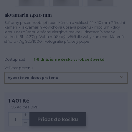
akvamarin 14x10 mm
Stříbrný prsten zdobí přírodní kámen o velikosti 14 x 10 mm Přírodní
kámen - akvamarin Povrchová úprava prstenu - rhodium - díky
jemuž nezpůsobuje žádné alergické reakce Orinetační váha ve
velikosti 61 - 4,37 g . Váha může být větší dle váhy kamene . Materiál
stříbro - Ag 925/1000 Fotografie př...
celý popis
Dostupnost
1-8 dnů, jsme český výrobce šperků
Velikost prstenu
1 401 Kč
1 158 Kč
bez DPH
Přidat do košíku