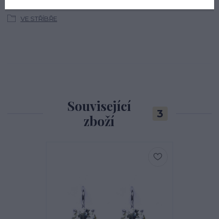
PRSTENY STŘÍBRNÉ
VE STŘÍBŘE
Související
3
zboží