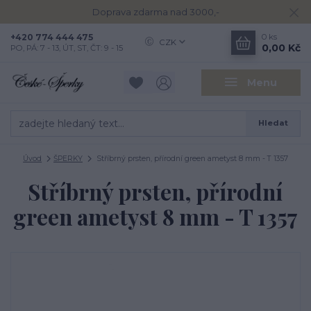
Doprava zdarma nad 3000,-
+420 774 444 475
0
ks
CZK
0,00 Kč
PO, PÁ: 7 - 13, ÚT, ST, ČT: 9 - 15
Menu
Hledat
Úvod
ŠPERKY
Stříbrný prsten, přírodní green ametyst 8 mm - T 1357
Stříbrný prsten, přírodní
green ametyst 8 mm - T 1357