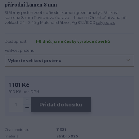
přírodní kámen 8 mm
Stříbrný prsten zdobí přírodní kámen green ametyst Velikost
kamene 8 mm Povrchová úprava - rhodium Orientační váha při
velikosti 54 - 2,45 g Materiál stříbro , Ag 925/1000
celý popis
Dostupnost
1-8 dnů, jsme český výrobce šperků
Velikost prstenu
1 101 Kč
910 Kč
bez DPH
Přidat do košíku
Číslo produktu:
11331
materiál:
stříbro 925