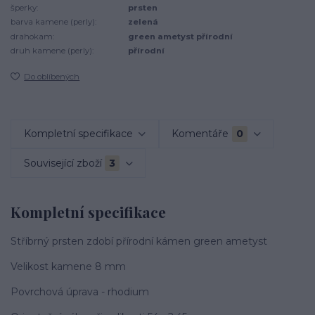
šperky:
prsten
barva kamene (perly):
zelená
drahokam:
green ametyst přírodní
druh kamene (perly):
přírodní
Do oblíbených
Kompletní specifikace
Komentáře
0
Související zboží
3
Kompletní specifikace
Stříbrný prsten zdobí přírodní kámen green ametyst
Velikost kamene 8 mm
Povrchová úprava - rhodium