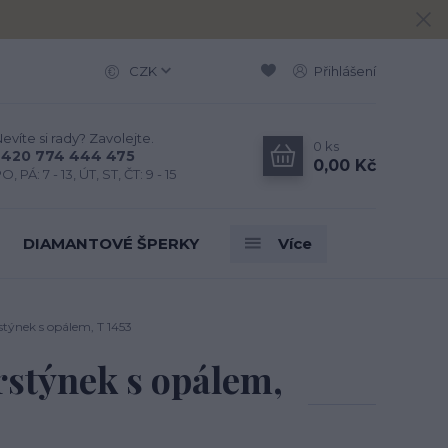
CZK
Přihlášení
evíte si rady? Zavolejte.
0
ks
+420 774 444 475
0,00 Kč
O, PÁ: 7 - 13, ÚT, ST, ČT: 9 - 15
DIAMANTOVÉ ŠPERKY
Více
stýnek s opálem, T 1453
prstýnek s opálem,