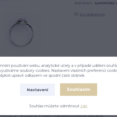
drahokam:
syntetický 
Do oblíbených
mnění používání webu, analytické účely a v případě udělení souhl
 využíváme soubory cookies. Nastavení vlastních preferencí cook
ykoli upravit odkazem ve spodní části stránek.
Souhlasím
Nastavení
Souhlas můžete odmítnout
zde
.
ntetickým opálem o rozměru 8x10 mm. Materiál je
elikosti 57 je 2,65 g. Prsten má povrchovou úpravu