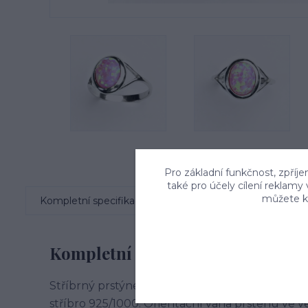
Pro základní funkčnost, zpříje
také pro účely cílení reklamy
můžete kd
Kompletní specifikace
Komentáře
0
Kompletní specifikace
Stříbrný prstýnek je zdobentmavě růžovým sy
stříbro 925/1000. Orientační váha prstenu ve v