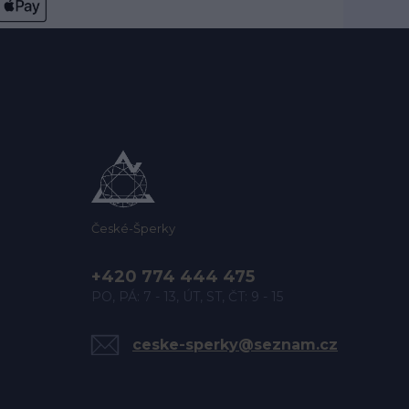
České-Šperky
+420 774 444 475
PO, PÁ: 7 - 13, ÚT, ST, ČT: 9 - 15
ceske-sperky@seznam.cz