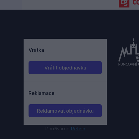
Používáme
Retino