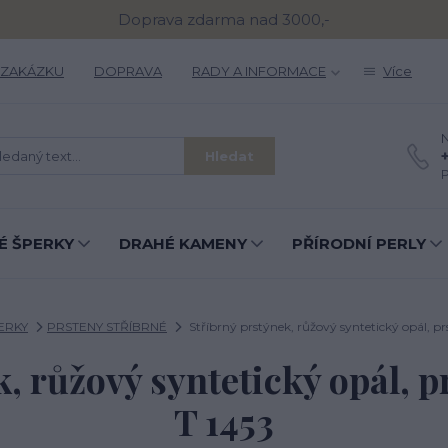
Doprava zdarma nad 3000,-
 ZAKÁZKU
DOPRAVA
RADY A INFORMACE
Více
N
Hledat
P
É ŠPERKY
DRAHÉ KAMENY
PŘÍRODNÍ PERLY
ERKY
PRSTENY STŘÍBRNÉ
Stříbrný prstýnek, růžový syntetický opál, pr
, růžový syntetický opál, 
T 1453