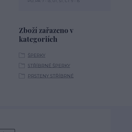
PO, PÁ: 7 - 13, ÚT, ST, ČT: 9 - 15
Zboží zařazeno v
kategoriích
ŠPERKY
STŘÍBRNÉ ŠPERKY
PRSTENY STŘÍBRNÉ