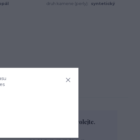
opál
druh kamene (perly):
syntetický
asu
ies
Nevíte si rady? Zavolejte.
+420 774 444 475