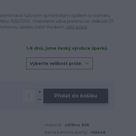
zdobentmavě růžovým syntetickým opálem o rozměru
říbro 925/1000. Orientační váha prstenu ve velikosti 57
ovrchovou úpravu čisté rhodium.
celý popis
1-8 dnů, jsme český výrobce šperků
Přidat do košíku
materiál:
stříbro 925
barva kamene (perly):
růžová