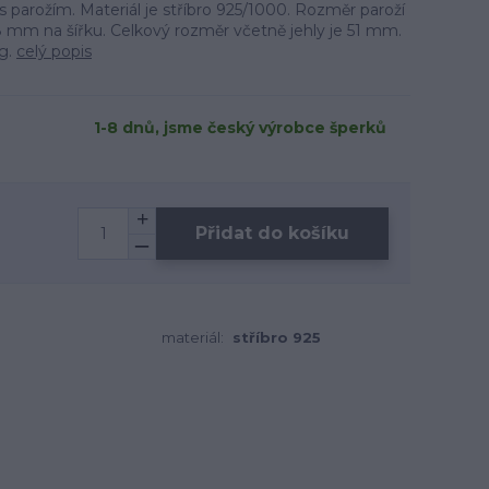
 s parožím. Materiál je stříbro 925/1000. Rozměr paroží
 mm na šířku. Celkový rozměr včetně jehly je 51 mm.
 g.
celý popis
1-8 dnů, jsme český výrobce šperků
Přidat do košíku
materiál:
stříbro 925