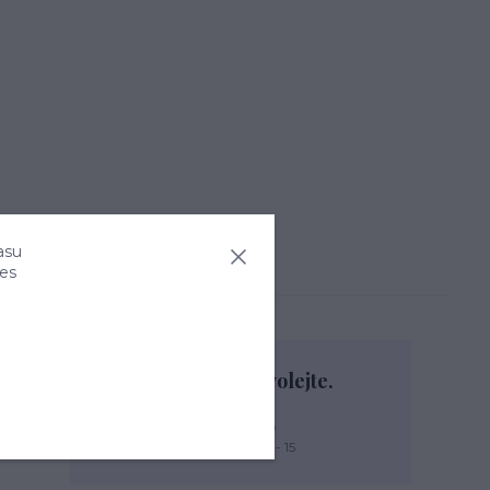
asu
ies
Nevíte si rady? Zavolejte.
+420 774 444 475
PO, PÁ: 7 - 13, ÚT, ST, ČT: 9 - 15