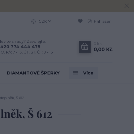
CZK
Přihlášení
evíte si rady? Zavolejte.
0
ks
+420 774 444 475
0,00 Kč
O, PÁ: 7 - 13, ÚT, ST, ČT: 9 - 15
DIAMANTOVÉ ŠPERKY
Více
 doplněk, Š 612
lněk, Š 612