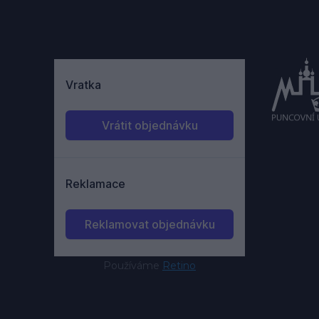
Používáme
Retino