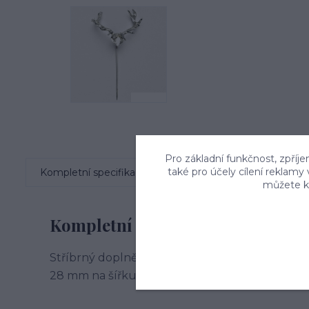
Pro základní funkčnost, zpříje
také pro účely cílení reklamy
Kompletní specifikace
Komentáře
0
můžete kd
Kompletní specifikace
Stříbrný doplněk - jehla s parožím. Materiál je
28 mm na šířku. Celkový rozměr včetně jehly je