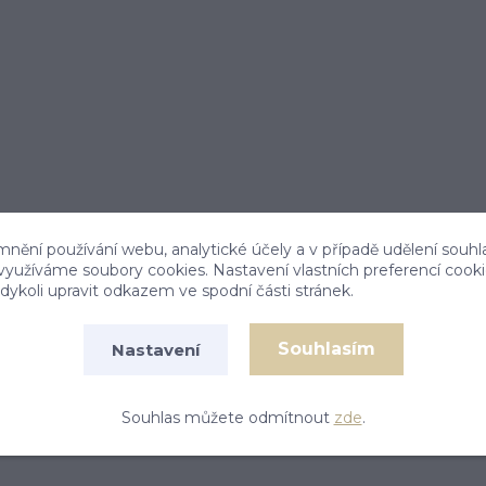
mnění používání webu, analytické účely a v případě udělení souhl
 využíváme soubory cookies. Nastavení vlastních preferencí cook
ykoli upravit odkazem ve spodní části stránek.
Souhlasím
Nastavení
 stříbro 925/1000. Rozměr paroží je 24 mm na výšku a
Souhlas můžete odmítnout
zde
.
 51 mm. Orientační váha je 2,28 g.