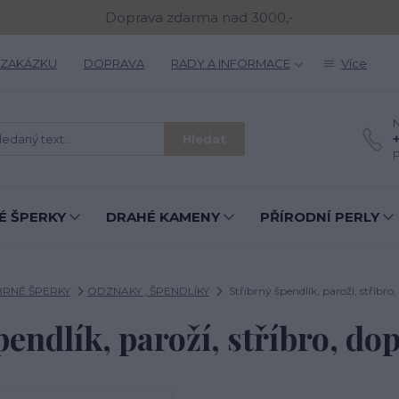
Doprava zdarma nad 3000,-
 ZAKÁZKU
DOPRAVA
RADY A INFORMACE
Více
N
Hledat
P
É ŠPERKY
DRAHÉ KAMENY
PŘÍRODNÍ PERLY
BRNÉ ŠPERKY
ODZNAKY , ŠPENDLÍKY
Stříbrný špendlík, paroží, stříbro,
pendlík, paroží, stříbro, dop